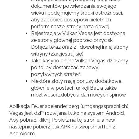
dokumentów potwierdzania swojego
wieku i podejmujemy środki ostrożności,
aby zapobiec dostępowi nieletnich
perform naszej strony hazardowej.
Rejestracja w Vulkan Vegas jest dostępna
ze strony głównej poprzez przycisk
Dołącz teraz oraz z . dowolnej innej strony
witryny (Zarejestruj się).
Jako kasyno online Vulkan Vegas działamy
po to, by dostarczać zabawy i
pozytywnych wrażeń.
Niektóre sloty mają bonusy dodatkowe,
głównie w postaci funkcji Bet, a także
możliwości zdobycia darmowych spinów.
Aplikacja Feuer speiender berg (umgangssprachlich)
Vegas jest dzi? rozwijana tylko na system Android.
Aby pobrać, kliknij Pobierz na tej stronie, a new
następnie pobierz plik APK na swój smartfon z
Androidem.