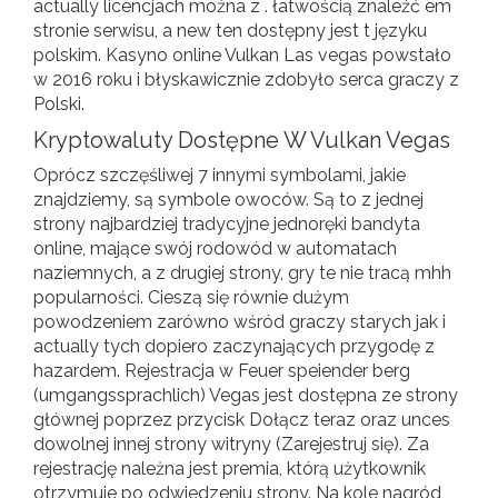
actually licencjach można z . łatwością znaleźć em
stronie serwisu, a new ten dostępny jest t języku
polskim. Kasyno online Vulkan Las vegas powstało
w 2016 roku i błyskawicznie zdobyło serca graczy z
Polski.
Kryptowaluty Dostępne W Vulkan Vegas
Oprócz szczęśliwej 7 innymi symbolami, jakie
znajdziemy, są symbole owoców. Są to z jednej
strony najbardziej tradycyjne jednoręki bandyta
online, mające swój rodowód w automatach
naziemnych, a z drugiej strony, gry te nie tracą mhh
popularności. Cieszą się równie dużym
powodzeniem zarówno wśród graczy starych jak i
actually tych dopiero zaczynających przygodę z
hazardem. Rejestracja w Feuer speiender berg
(umgangssprachlich) Vegas jest dostępna ze strony
głównej poprzez przycisk Dołącz teraz oraz unces
dowolnej innej strony witryny (Zarejestruj się). Za
rejestrację należna jest premia, którą użytkownik
otrzymuje po odwiedzeniu strony. Na kole nagród