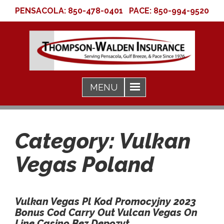
PENSACOLA:
850-478-0401
PACE:
850-994-9520
Category:
Vulkan
Vegas Poland
Vulkan Vegas Pl Kod Promocyjny 2023 ️
Bonus Cod Carry Out Vulcan Vegas On
Line Casino Bez Depozyt