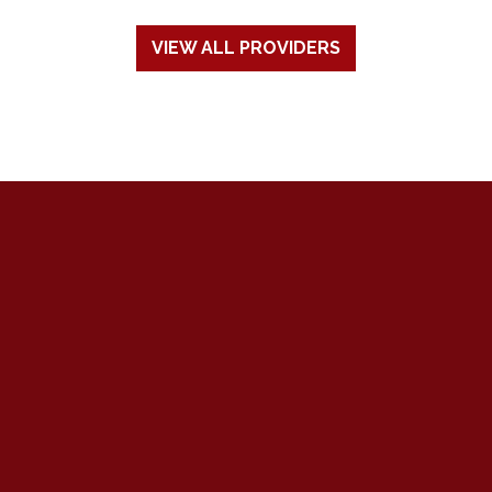
VIEW ALL PROVIDERS