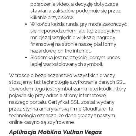
połączenie video, a decyzję dotyczące
stawiania zakładów podejmuje się przez
klikanie przycisków.
W końcu każda runda gry może zakończyć
się niepowodzeniem, ale też zdobyciem
mniejszej względnie większej nagrody
finansowej na stronie naszej platformy
hazardowej on the internet.
Siódemka jest najczęściej jednym unces
lepiej wartościowanych symboli.
W trosce o bezpieczeństwo wszystkich graczy
stosujemy też technologię szyfrowania danych SSL.
Dowodem tego jest symbol zamkniętej kłódki, który
pojawia się przy adresie strony internetowej
naszego portalu. Certyfikat SSL został wydany
przez słynna amerykańską firmę Cloudflare. Ta
technologia oznacza, że dane graczy t naszym
online kasyno są szyfrowane.
Aplikacja Mobilna Vulkan Vegas