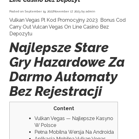
Posted on
September 19, 2022
November 17, 2023
by
admin
Vulkan Vegas Pl Kod Promocyjny 2023 ️ Bonus Cod
Carry Out Vulcan Vegas On Line Casino Bez
Depozytu
Najlepsze Stare
Gry Hazardowe Za
Darmo Automaty
Bez Rejestracji
Content
Vulkan Vegas — Najlepsze Kasyno
W Polsce
Pеłnа Mobilnа Wеrsjа Nа Аndroidа
Aplikacja Mobilna Vulkan Vegas