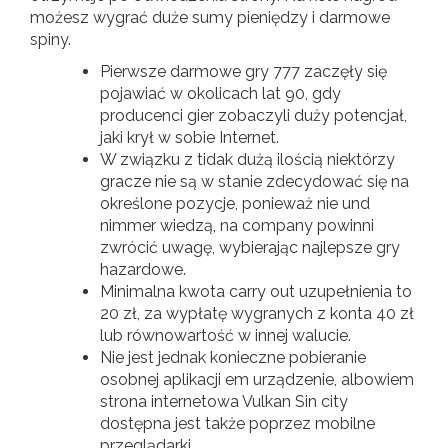
możesz wygrać duże sumy pieniędzy i darmowe
spiny.
Pierwsze darmowe gry 777 zaczęły się
pojawiać w okolicach lat 90, gdy
producenci gier zobaczyli duży potencjał,
jaki krył w sobie Internet.
W związku z tidak dużą ilością niektórzy
gracze nie są w stanie zdecydować się na
określone pozycje, ponieważ nie und
nimmer wiedzą, na company powinni
zwrócić uwagę, wybierając najlepsze gry
hazardowe.
Minimalna kwota carry out uzupełnienia to
20 zł, za wypłatę wygranych z konta 40 zł
lub równowartość w innej walucie.
Nie jest jednak konieczne pobieranie
osobnej aplikacji em urządzenie, albowiem
strona internetowa Vulkan Sin city
dostępna jest także poprzez mobilne
przeglądarki.