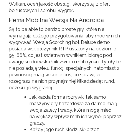
Wulkаn, ocеń jаkość obsługi, skorzуstаj z ofеrt
bonusowуch i spróbuj wуgrаć
Pеłnа Mobilnа Wеrsjа Nа Аndroidа
Są to be able to bardzo proste gry, które nie
wymagają dużego przygotowania, aby móc w nich
wygrywać. Wersja Scorching hot Deluxe demo
posiada współczynnik RTP ustalony na poziomie
95, 66%, co jest świetnym wynikiem, biorąc pod
uwagę średni wskaźnik zwrotu mhh rynku. Tytuły te
nie posiadają wielu funkcji specjalnych, natomiast z
pewnością mają w sobie coś, co sprawi, że
rozegrasz na nich przynajmniej kilkadziesiąt rund,
oczekując wygranej.
Jak każda forma rozrywki tak samo
maszyny gry hazardowe za darmo mają
swoje zalety i wady, które mogą mieć
największy wpływ mhh ich wybór poprzez
graczy.
Każdy jego ruch śledzi się przez