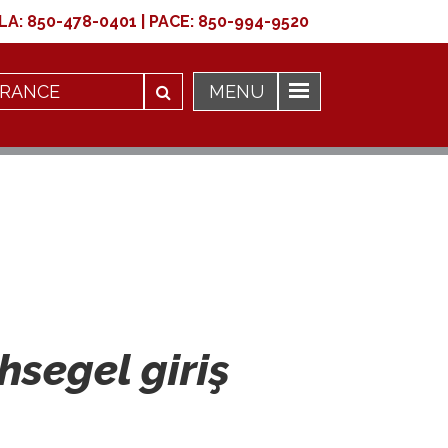
LA:
850-478-0401
|
PACE:
850-994-9520
hsegel giriş