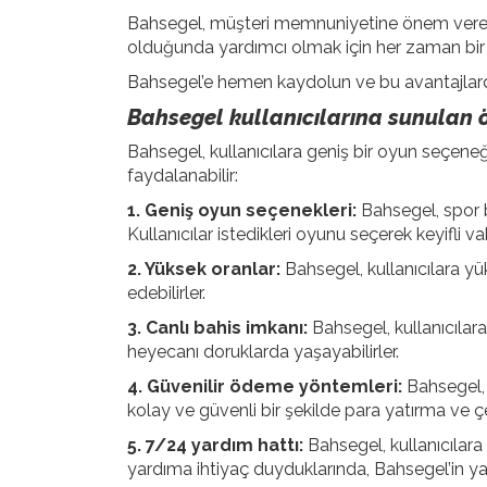
Bahsegel, müşteri memnuniyetine önem veren b
olduğunda yardımcı olmak için her zaman bir e
Bahsegel’e hemen kaydolun ve bu avantajlarda
Bahsegel kullanıcılarına sunulan ö
Bahsegel, kullanıcılara geniş bir oyun seçeneği 
faydalanabilir:
1. Geniş oyun seçenekleri:
Bahsegel, spor b
Kullanıcılar istedikleri oyunu seçerek keyifli vaki
2. Yüksek oranlar:
Bahsegel, kullanıcılara yü
edebilirler.
3. Canlı bahis imkanı:
Bahsegel, kullanıcılara
heyecanı doruklarda yaşayabilirler.
4. Güvenilir ödeme yöntemleri:
Bahsegel, 
kolay ve güvenli bir şekilde para yatırma ve çe
5. 7/24 yardım hattı:
Bahsegel, kullanıcılara
yardıma ihtiyaç duyduklarında, Bahsegel’in yard