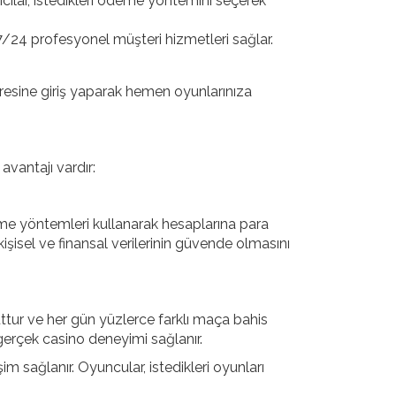
ıcılar, istedikleri ödeme yöntemini seçerek
7/24 profesyonel müşteri hizmetleri sağlar.
adresine giriş yaparak hemen oyunlarınıza
avantajı vardır:
deme yöntemleri kullanarak hesaplarına para
 kişisel ve finansal verilerinin güvende olmasını
uttur ve her gün yüzlerce farklı maça bahis
gerçek casino deneyimi sağlanır.
m sağlanır. Oyuncular, istedikleri oyunları