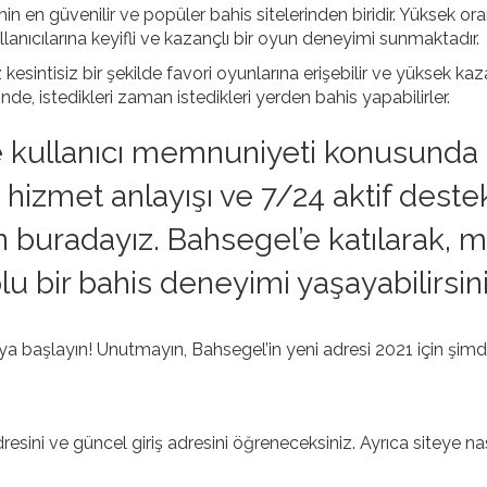
in en güvenilir ve popüler bahis sitelerinden biridir. Yüksek or
lanıcılarına keyifli ve kazançlı bir oyun deneyimi sunmaktadır.
mız kesintisiz bir şekilde favori oyunlarına erişebilir ve yüksek k
e, istedikleri zaman istedikleri yerden bahis yapabilirler.
 ve kullanıcı memnuniyeti konusund
hizmet anlayışı ve 7/24 aktif destek 
buradayız. Bahsegel’e katılarak, m
olu bir bahis deneyimi yaşayabilirsini
başlayın! Unutmayın, Bahsegel’in yeni adresi 2021 için şimdi 
sini ve güncel giriş adresini öğreneceksiniz. Ayrıca siteye nası