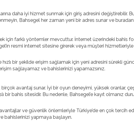
ına daha iyi hizmet sunmak için giriş adresini değiştirebilir. Bu
enmeyin, Bahsegel her zaman yeni bir adres sunar ve buradan si
ek için farklı yöntemler mevcuttur. İnternet üzerindeki bahis f
gel’in resmi internet sitesine girerek veya müşteri hizmetleriyl
e hızlı bir şekilde erişim sağlamak için yeni adresini sürekli gün
 erişim sağlayamaz ve bahislerinizi yapamazsınız.
ına birçok avantaj sunar. İyi bir oyun deneyimi, yüksek oranlar, 
nslı bir bahis sitesidir. Bu nedenle, Bahsegel’e kayıt olmanız d
avantajlar ve güvenlik önlemleriyle Türkiye’de en çok tercih edi
e bahislerinizi yapmaya başlayın.