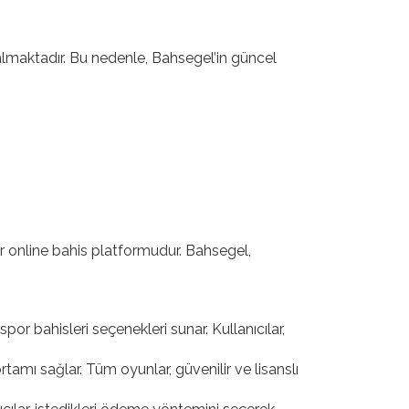
lmaktadır. Bu nedenle, Bahsegel’in güncel
ir online bahis platformudur. Bahsegel,
spor bahisleri seçenekleri sunar. Kullanıcılar,
rtamı sağlar. Tüm oyunlar, güvenilir ve lisanslı