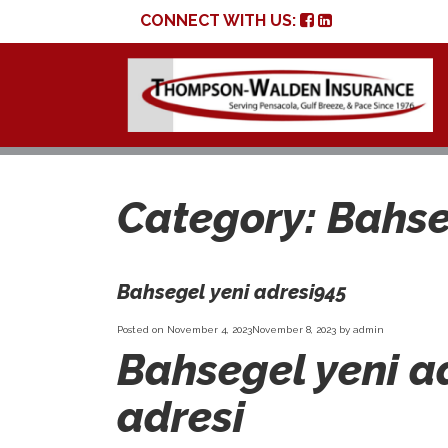
CONNECT WITH US:
Category:
Bahse
Bahsegel yeni adresi945
Posted on
November 4, 2023
November 8, 2023
by
admin
Bahsegel yeni ad
adresi