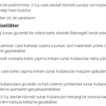
ir platformdur. 7/24 canlı destek hizmeti sunulur ve müşteril
kip hazır bulunur.
n siz de yararlanın!
zellikler
sunan güvenilir bir online bahis sitesidir. Bahsegel’i tercih eden
ahisleri, canlı bahisler, casino oyunları, slot makineleri, poke
t geçirebilirler.
ksek oranlarla bahis yapma imkanı sunar. Kullanıcılar daha yü
 canlı bahis yapma imkanı sunar. Kullanıcılar maçların gidişatın
kullanıcılara güvenilir ve hızlı ödeme yöntemleri sunar. Kullan
kme işlemlerini gerçekleştirebilirler.
 7/24 destek hizmeti sunar. Kullanıcılar herhangi bir sorunla ka
ım hattıyla iletişime geçebilirler.