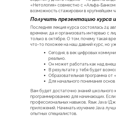
«Нетология» совместно с «Альфа-Банком» 
возможность стажировки в крупнейшем ча
Получить презентацию курса 
Последняя лекция курса состоялась 24 ав
времени, да и организовать интервью с л
только в октябре. О том, почему такая вр
что-то похожее на наш давний курс, но у
Сегодня, в век цифровых коммуни
реально.
Он может работать как над внешн
В результате у тебя будет возмо
Образовательная программа от «
Для начального понимания основ 
Вам будет достаточно знаний школьного к
программированию для начинающих. Если з
профессиональных навыков. Язык Java (Дж
приложений. Начинать изучение Java луч
опытных специалистов.