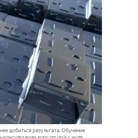
нее добиться результата. Обучение
е-консультации.
курс по java с нуля