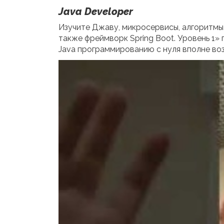
Java Developer
Изучите Джаву, микросервисы, алгоритмы,
также фреймворк Spring Boot. Уровень 1»
Java программированию с нуля вполне во