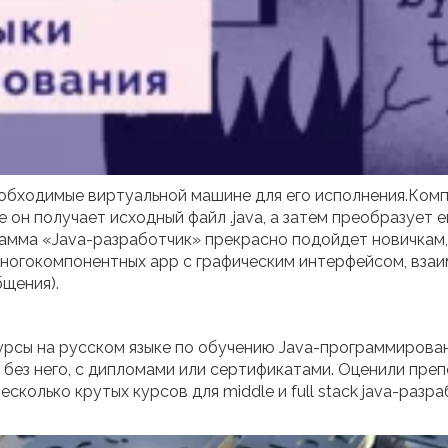
еобходимые виртуальной машине для его исполнения.Ком
 он получает исходный файл .java, а затем преобразует е
амма «Java-разработчик» прекрасно подойдет новичкам, 
многокомпонентных app с графическим интерфейсом, взаим
бщения).
урсы на русском языке по обучению Java-программирован
без него, с дипломами или сертификатами. Оценили пре
есколько крутых курсов для middle и full stack java-разр