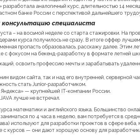
разработала аналогичный курс, длительностью 14 месяце
стном банке России с перспективой дальнейшего трудо
и консультацию специалиста
густа – на восьмой неделе со старта стажировки. На пр
идерами курса получилось не сразу. В итоге оффер лучше
еменная пропасть образовалась, расскажу далее. Этим ле
же с фокусом на бекенд-разработку в формате летней шк
каций, освоить профессию мечты и зарабатывать удаленн
им видом сайта, так и над его внутренней, серверной ча
жность стать Junior-разработчиком.
Яндекса» — крупнейшей IT-компании России.
JAVA лучше не встречал.
урса математики и английского языка. Большинство онла
аниматься по 4 часа в неделю, вам потребуется в средн
ава) используют для разработки проектов в сфере веба,
ше с курсов — они дают хорошую основу для разработчик