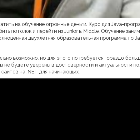
тратить на обучение огромные деньги. Курс для Java-про
ть потолок и перейти из Junior в Middle. Обучение занима
лноценная двухлетняя образовательная программа по Java
льно возможно, но для этого потребуется гораздо больш
 вы не будете уверены в достоверности и актуальности п
 сайтов на .NET для начинающих.