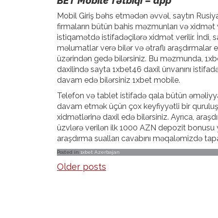
BET Mobile Tətbiqi – app
Mobil Giriş bəhs etmədən əvvəl, saytın Rusiya
firmaların bütün bahis məzmunları və xidmət var
istiqamətdə istifadəçilərə xidmət verilir. İnd
məlumatlar verə bilər və ətraflı araşdırmalar
üzərindən gedə bilərsiniz. Bu məzmunda, 1xbet
daxilində sayta 1xbet46 daxil ünvanını istif
davam edə bilərsiniz
1xbet mobile
.
Telefon və tablet istifadə qala bütün əməliyy
davam etmək üçün çox keyfiyyətli bir quruluş 
xidmətlərinə daxil edə bilərsiniz. Ayrıca, ar
üzvlərə verilən ilk 1000 AZN depozit bonus
araşdırma sualları cavabını məqaləmizdə tapa 
Posted in
1xbet Azerbajan
Posts
Older posts
navigation