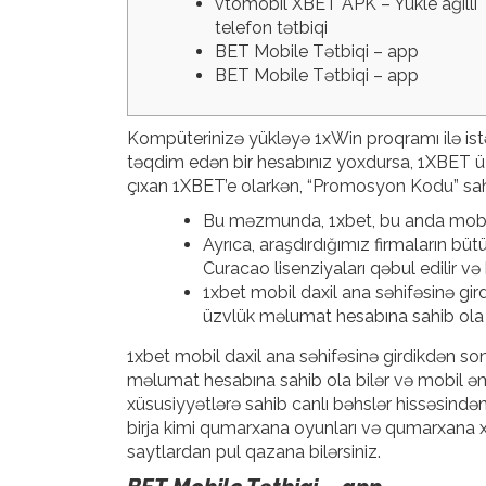
vtomobil XBET APK – Yukle ağıllı
telefon tətbiqi
BET Mobile Tətbiqi – app
BET Mobile Tətbiqi – app
Kompüterinizə yükləyə 1xWin proqramı ilə ist
təqdim edən bir hesabınız yoxdursa, 1XBET üz
çıxan 1XBET’e olarkən, “Promosyon Kodu” sah
Bu məzmunda, 1xbet, bu anda mobil b
Ayrıca, araşdırdığımız firmaların büt
Curacao lisenziyaları qəbul edilir və 
1xbet mobil daxil ana səhifəsinə gi
üzvlük məlumat hesabına sahib ola b
1xbet mobil daxil ana səhifəsinə girdikdən s
məlumat hesabına sahib ola bilər və mobil əm
xüsusiyyətlərə sahib canlı bəhslər hissəsindən 
birja kimi qumarxana oyunları və qumarxana xi
saytlardan pul qazana bilərsiniz.