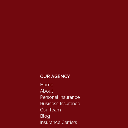
OUR AGENCY
Home
About
Personal Insurance
Business Insurance
Our Team
Blog
Insurance Carriers