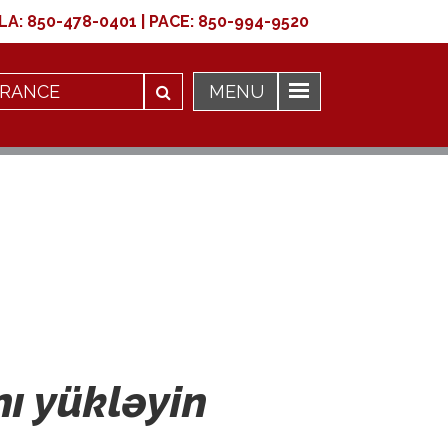
LA:
850-478-0401
|
PACE:
850-994-9520
ı yükləyin