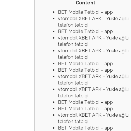
Content
BET Mobile Tətbiqi – app
vtomobil XBET APK – Yukle ağıllı
telefon tətbiqi
BET Mobile Tətbiqi – app
vtomobil XBET APK – Yukle ağıllı
telefon tətbiqi
vtomobil XBET APK – Yukle ağıllı
telefon tətbiqi
BET Mobile Tətbiqi – app
BET Mobile Tətbiqi – app
vtomobil XBET APK – Yukle ağıllı
telefon tətbiqi
vtomobil XBET APK – Yukle ağıllı
telefon tətbiqi
BET Mobile Tətbiqi – app
BET Mobile Tətbiqi – app
vtomobil XBET APK – Yukle ağıllı
telefon tətbiqi
BET Mobile Tətbiqi – app