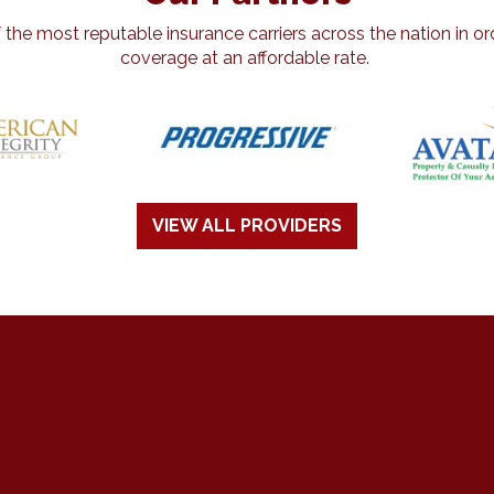
he most reputable insurance carriers across the nation in ord
coverage at an affordable rate.
VIEW ALL PROVIDERS