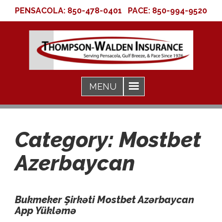
PENSACOLA:
850-478-0401
PACE:
850-994-9520
Category:
Mostbet
Azerbaycan
Bukmeker Şirkəti Mostbet Azərbaycan
App Yükləmə