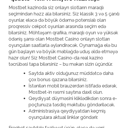
Mostbet kazinoda siz onlayn slotların maraqlı
seçimindən həzz ala bilərsiniz. Siz klassik 3 və 5 çarxlı
oyunlar, eləcə də böyük ödəmə potensialı olan
proqressiv cekpot oyunları arasında seçim edə
bilərsiniz. Möhtəşəm qrafika, maraqlı oyun və yüksək
ödəniş şansı olan Mostbet Casino onlayn slotları
oyunçuları saatlarla əyləndirəcək. Oynamağa elə bu
gün başlayın və böyük məbləğdə uduş əldə etməyə
hazır olun! Siz Mostbet Casino-da real kazino
təcrübəsi tapa bilərsiniz – bu məkan sizin üçündür.
Saytda aktiv olduğunuz müddətcə daha
çox bonus qazana bilərsiniz.
İstənilən mobil brauzerdən istifadə edərək,
Mostbet-in rəsmi saytına daxil olun.
Qeydiyyat düyməsini kliklədikdən sonra e-
poçtunuza təsdiq məktubu göndəriləcək.
Administrasiya qeydiyyatdan keçmiş
oyunçulara aktual linklər göndərir.
Freebet saytdakı fəaliyyət üçün, eləcə də yeni