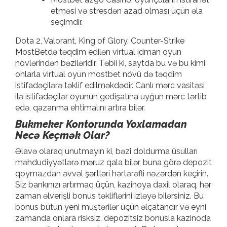
etməsi və stresdən azad olması üçün əla
seçimdir.
Dota 2, Valorant, King of Glory, Counter-Strike
MostBetdə təqdim edilən virtual idman oyun
növlərindən bəziləridir. Təbii ki, saytda bu və bu kimi
onlarla virtual oyun
mostbet
növü də təqdim
istifadəçilərə təklif edilməkdədir. Canlı mərc vasitəsi
ilə istifadəçilər oyunun gedişatına uyğun mərc tərtib
edə, qazanma ehtimalını artıra bilər.
Bukmeker Kontorunda Yoxlamadan
Necə Keçmək Olar?
Əlavə olaraq unutmayın ki, bəzi doldurma üsulları
məhdudiyyətlərə məruz qala bilər, buna görə depozit
qoymazdan əvvəl şərtləri hərtərəfli nəzərdən keçirin.
Siz bankınızı artırmaq üçün, kazinoya daxil olaraq, hər
zaman əlverişli bonus təkliflərini izləyə bilərsiniz. Bu
bonus bütün yeni müştərilər üçün əlçatandır və eyni
zamanda onlara risksiz, depozitsiz bonusla kazinoda