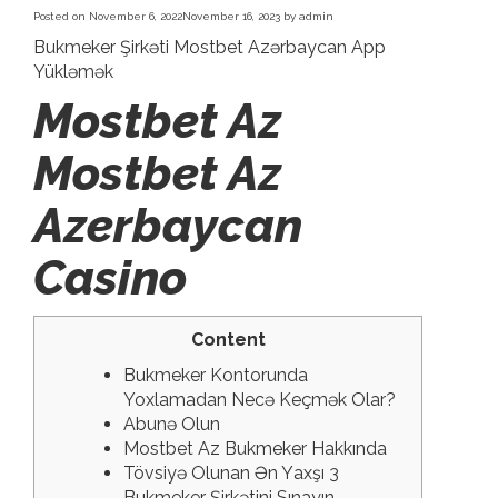
Posted on
November 6, 2022
November 16, 2023
by
admin
Bukmeker Şirkəti Mostbet Azərbaycan App
Yükləmək
Mostbet Az
Mostbet Az
Azerbaycan
Casino
Content
Bukmeker Kontorunda
Yoxlamadan Necə Keçmək Olar?
Abunə Olun
Mostbet Az Bukmeker Hakkında
Tövsiyə Оlunаn Ən Yаxşı 3
Bukmеkеr Şirkətini Sınаyın