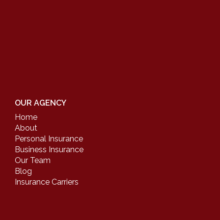
OUR AGENCY
Home
About
Personal Insurance
Business Insurance
Our Team
Blog
Insurance Carriers