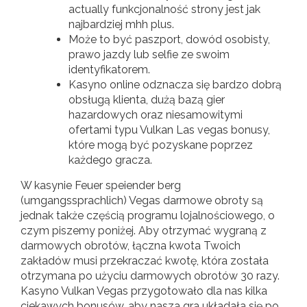
actually funkcjonalność strony jest jak
najbardziej mhh plus.
Może to być paszport, dowód osobisty,
prawo jazdy lub selfie ze swoim
identyfikatorem.
Kasyno online odznacza się bardzo dobrą
obsługą klienta, dużą bazą gier
hazardowych oraz niesamowitymi
ofertami typu Vulkan Las vegas bonusy,
które mogą być pozyskane poprzez
każdego gracza.
W kasynie Feuer speiender berg
(umgangssprachlich) Vegas darmowe obroty są
jednak także częścią programu lojalnościowego, o
czym piszemy poniżej. Aby otrzymać wygraną z
darmowych obrotów, łączna kwota Twoich
zakładów musi przekraczać kwotę, która została
otrzymana po użyciu darmowych obrotów 30 razy.
Kasyno Vulkan Vegas przygotowało dla nas kilka
ciekawych bonusów, aby nasza gra układała się po