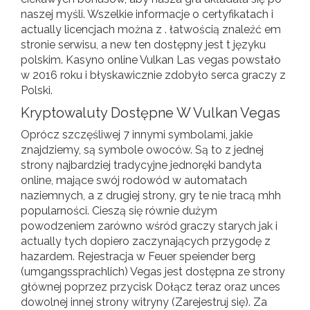
naszej myśli. Wszelkie informacje o certyfikatach i
actually licencjach można z . łatwością znaleźć em
stronie serwisu, a new ten dostępny jest t języku
polskim. Kasyno online Vulkan Las vegas powstało
w 2016 roku i błyskawicznie zdobyło serca graczy z
Polski.
Kryptowaluty Dostępne W Vulkan Vegas
Oprócz szczęśliwej 7 innymi symbolami, jakie
znajdziemy, są symbole owoców. Są to z jednej
strony najbardziej tradycyjne jednoręki bandyta
online, mające swój rodowód w automatach
naziemnych, a z drugiej strony, gry te nie tracą mhh
popularności. Cieszą się równie dużym
powodzeniem zarówno wśród graczy starych jak i
actually tych dopiero zaczynających przygodę z
hazardem. Rejestracja w Feuer speiender berg
(umgangssprachlich) Vegas jest dostępna ze strony
głównej poprzez przycisk Dołącz teraz oraz unces
dowolnej innej strony witryny (Zarejestruj się). Za