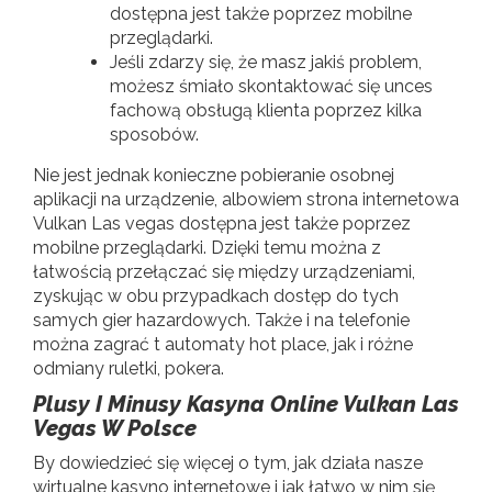
dostępna jest także poprzez mobilne
przeglądarki.
Jeśli zdarzy się, że masz jakiś problem,
możesz śmiało skontaktować się unces
fachową obsługą klienta poprzez kilka
sposobów.
Nie jest jednak konieczne pobieranie osobnej
aplikacji na urządzenie, albowiem strona internetowa
Vulkan Las vegas dostępna jest także poprzez
mobilne przeglądarki. Dzięki temu można z
łatwością przełączać się między urządzeniami,
zyskując w obu przypadkach dostęp do tych
samych gier hazardowych. Także i na telefonie
można zagrać t automaty hot place, jak i różne
odmiany ruletki, pokera.
Plusy I Minusy Kasyna Online Vulkan Las
Vegas W Polsce
By dowiedzieć się więcej o tym, jak działa nasze
wirtualne kasyno internetowe i jak łatwo w nim się