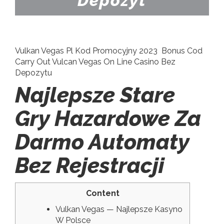
Depozyt
Vulkan Vegas Pl Kod Promocyjny 2023 ️ Bonus Cod
Carry Out Vulcan Vegas On Line Casino Bez
Depozytu
Najlepsze Stare
Gry Hazardowe Za
Darmo Automaty
Bez Rejestracji
Content
Vulkan Vegas — Najlepsze Kasyno
W Polsce