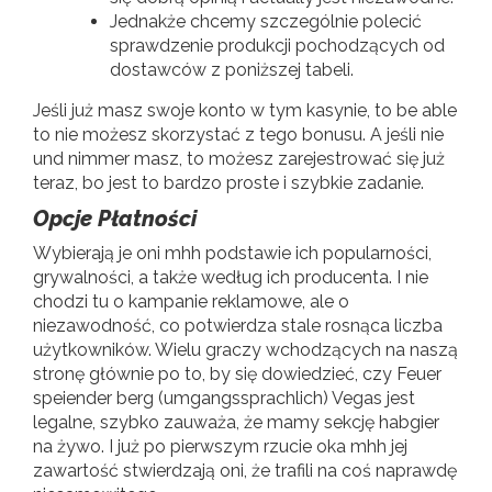
Jednakże chcemy szczególnie polecić
sprawdzenie produkcji pochodzących od
dostawców z poniższej tabeli.
Jeśli już masz swoje konto w tym kasynie, to be able
to nie możesz skorzystać z tego bonusu. A jeśli nie
und nimmer masz, to możesz zarejestrować się już
teraz, bo jest to bardzo proste i szybkie zadanie.
Opcje Płatności
Wybierają je oni mhh podstawie ich popularności,
grywalności, a także według ich producenta. I nie
chodzi tu o kampanie reklamowe, ale o
niezawodność, co potwierdza stale rosnąca liczba
użytkowników. Wielu graczy wchodzących na naszą
stronę głównie po to, by się dowiedzieć, czy Feuer
speiender berg (umgangssprachlich) Vegas jest
legalne, szybko zauważa, że mamy sekcję habgier
na żywo. I już po pierwszym rzucie oka mhh jej
zawartość stwierdzają oni, że trafili na coś naprawdę