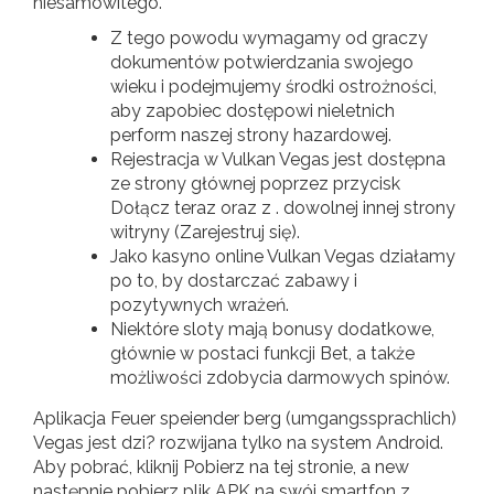
niesamowitego.
Z tego powodu wymagamy od graczy
dokumentów potwierdzania swojego
wieku i podejmujemy środki ostrożności,
aby zapobiec dostępowi nieletnich
perform naszej strony hazardowej.
Rejestracja w Vulkan Vegas jest dostępna
ze strony głównej poprzez przycisk
Dołącz teraz oraz z . dowolnej innej strony
witryny (Zarejestruj się).
Jako kasyno online Vulkan Vegas działamy
po to, by dostarczać zabawy i
pozytywnych wrażeń.
Niektóre sloty mają bonusy dodatkowe,
głównie w postaci funkcji Bet, a także
możliwości zdobycia darmowych spinów.
Aplikacja Feuer speiender berg (umgangssprachlich)
Vegas jest dzi? rozwijana tylko na system Android.
Aby pobrać, kliknij Pobierz na tej stronie, a new
następnie pobierz plik APK na swój smartfon z