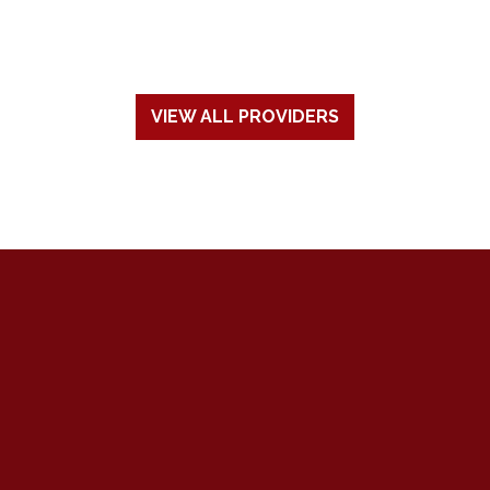
VIEW ALL PROVIDERS