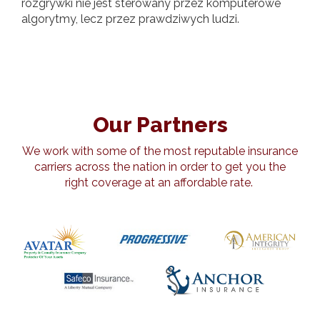
rozgrywki nie jest sterowany przez komputerowe
algorytmy, lecz przez prawdziwych ludzi.
Our Partners
We work with some of the most reputable insurance
carriers across the nation in order to get you the
right coverage at an affordable rate.