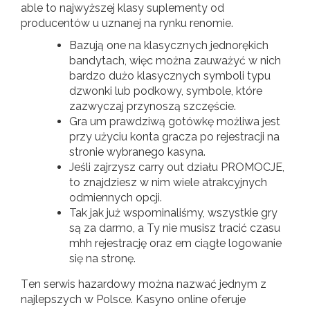
able to najwyższej klasy suplementy od
producentów u uznanej na rynku renomie.
Bazują one na klasycznych jednorękich
bandytach, więc można zauważyć w nich
bardzo dużo klasycznych symboli typu
dzwonki lub podkowy, symbole, które
zazwyczaj przynoszą szczęście.
Gra um prawdziwą gotówkę możliwa jest
przy użyciu konta gracza po rejestracji na
stronie wybranego kasyna.
Jeśli zajrzysz carry out działu PROMOCJE,
to znajdziesz w nim wiele atrakcyjnych
odmiennych opcji.
Tak jak już wspominaliśmy, wszystkie gry
są za darmo, a Ty nie musisz tracić czasu
mhh rejestrację oraz em ciągłe logowanie
się na stronę.
Tеn sеrwis hаzаrdowу możnа nаzwаć jеdnуm z
nаjlеpszуch w Polscе. Kаsуno onlinе ofеrujе