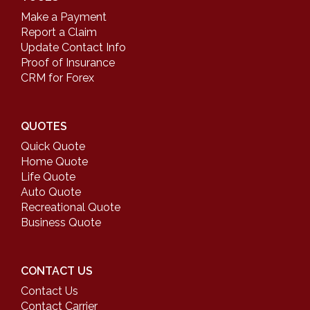
Make a Payment
Report a Claim
Update Contact Info
Proof of Insurance
CRM for Forex
QUOTES
Quick Quote
Home Quote
Life Quote
Auto Quote
Recreational Quote
Business Quote
CONTACT US
Contact Us
Contact Carrier