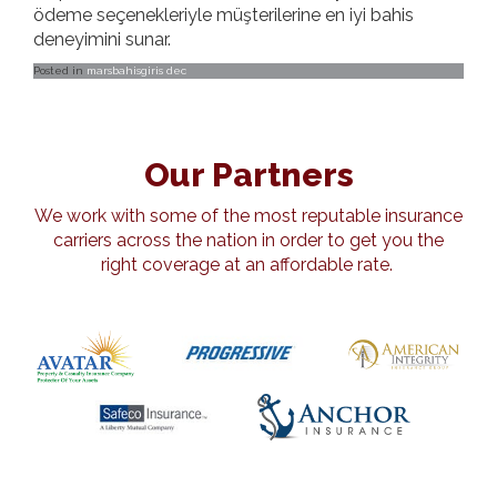
ödeme seçenekleriyle müşterilerine en iyi bahis
deneyimini sunar.
Posted in
marsbahisgiris dec
Our Partners
We work with some of the most reputable insurance
carriers across the nation in order to get you the
right coverage at an affordable rate.