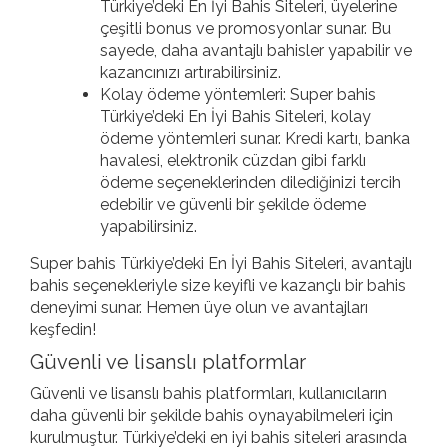
Türkiye’deki En İyi Bahis Siteleri, üyelerine
çeşitli bonus ve promosyonlar sunar. Bu
sayede, daha avantajlı bahisler yapabilir ve
kazancınızı artırabilirsiniz.
Kolay ödeme yöntemleri: Super bahis
Türkiye’deki En İyi Bahis Siteleri, kolay
ödeme yöntemleri sunar. Kredi kartı, banka
havalesi, elektronik cüzdan gibi farklı
ödeme seçeneklerinden dilediğinizi tercih
edebilir ve güvenli bir şekilde ödeme
yapabilirsiniz.
Super bahis Türkiye’deki En İyi Bahis Siteleri, avantajlı
bahis seçenekleriyle size keyifli ve kazançlı bir bahis
deneyimi sunar. Hemen üye olun ve avantajları
keşfedin!
Güvenli ve lisanslı platformlar
Güvenli ve lisanslı bahis platformları, kullanıcıların
daha güvenli bir şekilde bahis oynayabilmeleri için
kurulmuştur. Türkiye’deki en iyi bahis siteleri arasında