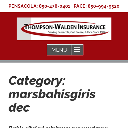
PENSACOLA:
850-478-0401
PACE:
850-994-9520
Category:
marsbahisgiris
dec