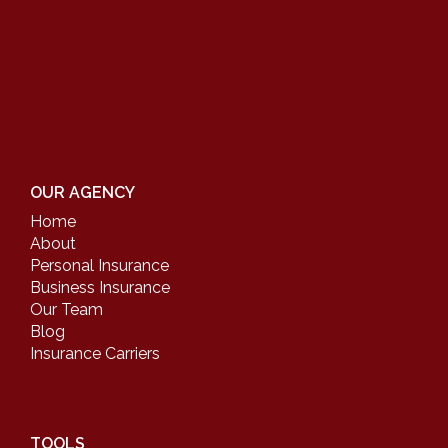
OUR AGENCY
Home
About
Personal Insurance
Business Insurance
Our Team
Blog
Insurance Carriers
TOOLS