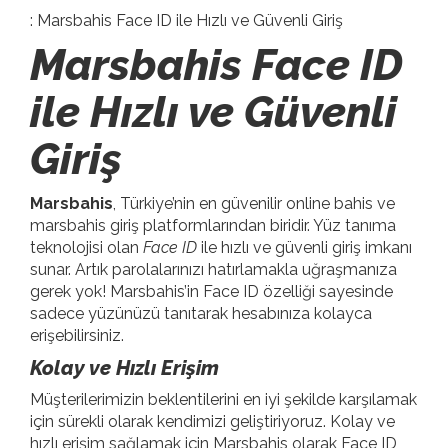
: Marsbahis Face ID ile Hızlı ve Güvenli Giriş
Marsbahis Face ID
ile Hızlı ve Güvenli
Giriş
Marsbahis
, Türkiye’nin en güvenilir online bahis ve
marsbahis giriş
platformlarından biridir. Yüz tanıma
teknolojisi olan
Face ID
ile hızlı ve güvenli giriş imkanı
sunar. Artık parolalarınızı hatırlamakla uğraşmanıza
gerek yok! Marsbahis’in Face ID özelliği sayesinde
sadece yüzünüzü tanıtarak hesabınıza kolayca
erişebilirsiniz.
Kolay ve Hızlı Erişim
Müşterilerimizin beklentilerini en iyi şekilde karşılamak
için sürekli olarak kendimizi geliştiriyoruz. Kolay ve
hızlı erişim sağlamak için Marsbahis olarak Face ID