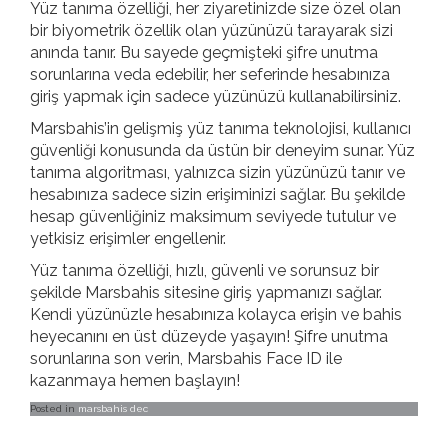
Yüz tanıma özelliği, her ziyaretinizde size özel olan
bir biyometrik özellik olan yüzünüzü tarayarak sizi
anında tanır. Bu sayede geçmişteki şifre unutma
sorunlarına veda edebilir, her seferinde hesabınıza
giriş yapmak için sadece yüzünüzü kullanabilirsiniz.
Marsbahis’in gelişmiş yüz tanıma teknolojisi, kullanıcı
güvenliği konusunda da üstün bir deneyim sunar. Yüz
tanıma algoritması, yalnızca sizin yüzünüzü tanır ve
hesabınıza sadece sizin erişiminizi sağlar. Bu şekilde
hesap güvenliğiniz maksimum seviyede tutulur ve
yetkisiz erişimler engellenir.
Yüz tanıma özelliği, hızlı, güvenli ve sorunsuz bir
şekilde Marsbahis sitesine giriş yapmanızı sağlar.
Kendi yüzünüzle hesabınıza kolayca erişin ve bahis
heyecanını en üst düzeyde yaşayın! Şifre unutma
sorunlarına son verin, Marsbahis Face ID ile
kazanmaya hemen başlayın!
Posted in
marsbahis dec