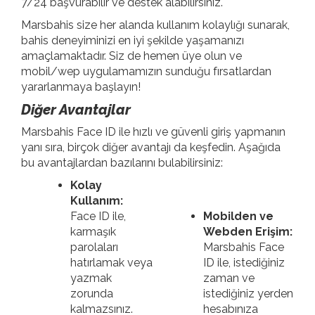
7/24 başvurabilir ve destek alabilirsiniz.
Marsbahis size her alanda kullanım kolaylığı sunarak,
bahis deneyiminizi en iyi şekilde yaşamanızı
amaçlamaktadır. Siz de hemen üye olun ve
mobil/wep uygulamamızın sunduğu fırsatlardan
yararlanmaya başlayın!
Diğer Avantajlar
Marsbahis Face ID ile hızlı ve güvenli giriş yapmanın
yanı sıra, birçok diğer avantajı da keşfedin. Aşağıda
bu avantajlardan bazılarını bulabilirsiniz:
Kolay
Kullanım:
Face ID ile,
Mobilden ve
karmaşık
Webden Erişim:
parolaları
Marsbahis Face
hatırlamak veya
ID ile, istediğiniz
yazmak
zaman ve
zorunda
istediğiniz yerden
kalmazsınız.
hesabınıza