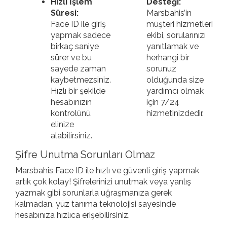
Hızlı İşlem
Desteği:
Süresi:
Marsbahis’in
Face ID ile giriş
müşteri hizmetleri
yapmak sadece
ekibi, sorularınızı
birkaç saniye
yanıtlamak ve
sürer ve bu
herhangi bir
sayede zaman
sorunuz
kaybetmezsiniz.
olduğunda size
Hızlı bir şekilde
yardımcı olmak
hesabınızın
için 7/24
kontrolünü
hizmetinizdedir.
elinize
alabilirsiniz.
Şifre Unutma Sorunları Olmaz
Marsbahis Face ID ile hızlı ve güvenli giriş yapmak
artık çok kolay! Şifrelerinizi unutmak veya yanlış
yazmak gibi sorunlarla uğraşmanıza gerek
kalmadan, yüz tanıma teknolojisi sayesinde
hesabınıza hızlıca erişebilirsiniz.