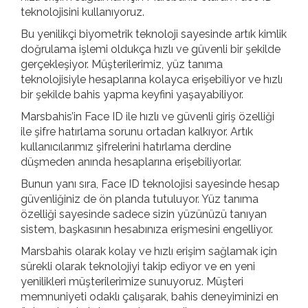
teknolojisini kullanıyoruz.
Bu yenilikçi biyometrik teknoloji sayesinde artık kimlik
doğrulama işlemi oldukça hızlı ve güvenli bir şekilde
gerçekleşiyor. Müşterilerimiz, yüz tanıma
teknolojisiyle hesaplarına kolayca erişebiliyor ve hızlı
bir şekilde bahis yapma keyfini yaşayabiliyor.
Marsbahis’in Face ID ile hızlı ve güvenli giriş özelliği
ile şifre hatırlama sorunu ortadan kalkıyor. Artık
kullanıcılarımız şifrelerini hatırlama derdine
düşmeden anında hesaplarına erişebiliyorlar.
Bunun yanı sıra, Face ID teknolojisi sayesinde hesap
güvenliğiniz de ön planda tutuluyor. Yüz tanıma
özelliği sayesinde sadece sizin yüzünüzü tanıyan
sistem, başkasının hesabınıza erişmesini engelliyor.
Marsbahis olarak kolay ve hızlı erişim sağlamak için
sürekli olarak teknolojiyi takip ediyor ve en yeni
yenilikleri müşterilerimize sunuyoruz. Müşteri
memnuniyeti odaklı çalışarak, bahis deneyiminizi en