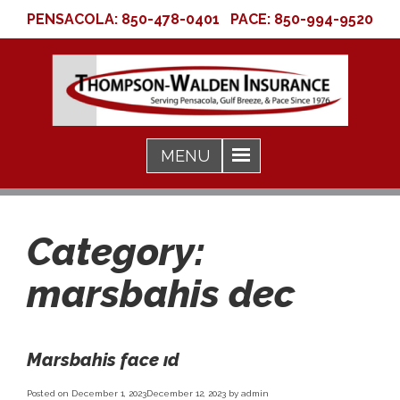
PENSACOLA:
850-478-0401
PACE:
850-994-9520
Category:
marsbahis dec
Marsbahis face ıd
Posted on
December 1, 2023
December 12, 2023
by
admin