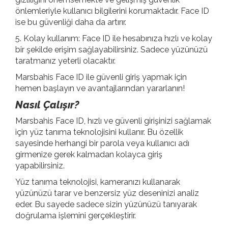
önlemleriyle kullanıcı bilgilerini korumaktadır. Face ID
ise bu güvenliği daha da artırır.
5. Kolay kullanım: Face ID ile hesabınıza hızlı ve kolay
bir şekilde erişim sağlayabilirsiniz. Sadece yüzünüzü
taratmanız yeterli olacaktır.
Marsbahis Face ID ile güvenli giriş yapmak için
hemen başlayın ve avantajlarından yararlanın!
Nasıl Çalışır?
Marsbahis Face ID, hızlı ve güvenli girişinizi sağlamak
için yüz tanıma teknolojisini kullanır. Bu özellik
sayesinde herhangi bir parola veya kullanıcı adı
girmenize gerek kalmadan kolayca giriş
yapabilirsiniz.
Yüz tanıma teknolojisi, kameranızı kullanarak
yüzünüzü tarar ve benzersiz yüz deseninizi analiz
eder. Bu sayede sadece sizin yüzünüzü tanıyarak
doğrulama işlemini gerçekleştirir.