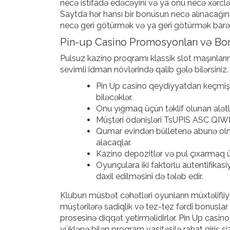
necə istifadə edəcəyini və ya onu necə xərcl
Saytda hər hansı bir bonusun necə alınacağını
necə geri götürmək və ya geri götürmək barə
Pin-up Casino Promosyonları və Bon
Pulsuz kazino proqramı klassik slot maşınları
sevimli idman növlərində qalib gələ bilərsini
Pin Up casino qeydiyyatdan keçmiş z
biləcəklər.
Onu yığmaq üçün təklif olunan alətlər
Müştəri ödənişləri TsUPIS ASC QIWI-b
Qumar evindən bülletenə abunə olm
alacaqlar.
Kazino depozitlər və pul çıxarmaq üç
Oyunçulara iki faktorlu autentifika
daxil edilməsini də tələb edir.
Klubun müsbət cəhətləri oyunların müxtəlifliy
müştərilərə sadiqlik və tez-tez fərdi bonusl
prosesinə diqqət yetirməlidirlər. Pin Up casino
yüklənə bilən proqram vasitəsilə rahat giriş s