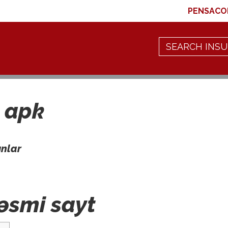
PENSACO
 apk
ınlar
əsmi sayt