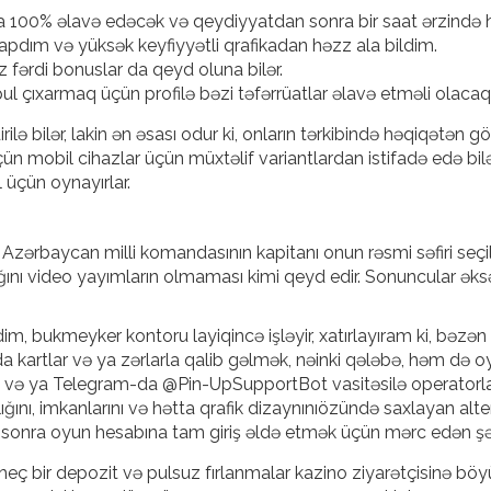
 100% əlavə edəcək və qeydiyyatdan sonra bir saat ərzində h
tapdım və yüksək keyfiyyətli qrafikadan həzz ala bildim.
z fərdi bonuslar da qeyd oluna bilər.
pul çıxarmaq üçün profilə bəzi təfərrüatlar əlavə etməli olacaqs
ilə bilər, lakin ən əsası odur ki, onların tərkibində həqiqətən g
 mobil cihazlar üçün müxtəlif variantlardan istifadə edə bil
 üçün oynayırlar.
ə Azərbaycan milli komandasının kapitanı onun rəsmi səfiri seç
ğını video yayımların olmaması kimi qeyd edir. Sonuncular əksə
m, bukmeyker kontoru layiqincə işləyir, xatırlayıram ki, bəzən ş
 kartlar və ya zərlarla qalib gəlmək, nəinki qələbə, həm də 
və ya Telegram-da @Pin-UpSupportBot vasitəsilə operatorla ə
ını, imkanlarını və hətta qrafik dizaynınıözündə saxlayan alte
onra oyun hesabına tam giriş əldə etmək üçün mərc edən şəxs
n heç bir depozit və pulsuz fırlanmalar kazino ziyarətçisinə bö