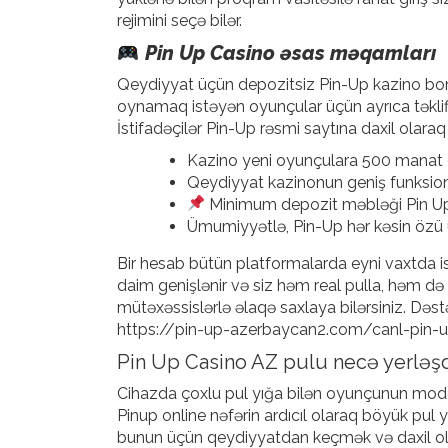
rejimini seçə bilər.
Pin Up Casino əsas məqamları
Qeydiyyat üçün depozitsiz Pin-Up kazino bonu
oynamaq istəyən oyunçular üçün ayrıca təkliflə
İstifadəçilər Pin-Up rəsmi saytına daxil olaraq
Kazino yeni oyunçulara 500 manat +
Qeydiyyat kazinonun geniş funksionall
Minimum depozit məbləği Pin Up ka
Ümumiyyətlə, Pin-Up hər kəsin özü ü
Bir hesab bütün platformalarda eyni vaxtda isti
daim genişlənir və siz həm real pulla, həm də
mütəxəssislərlə əlaqə saxlaya bilərsiniz. Dəs
https://pin-up-azerbaycan2.com/canl-pin-
Pin Up Casino AZ pulu necə yerləş
Cihazda çoxlu pul yığa bilən oyunçunun modelin
Pinup online nəfərin ardıcıl olaraq böyük pul y
bunun üçün qeydiyyatdan keçmək və daxil olmaq