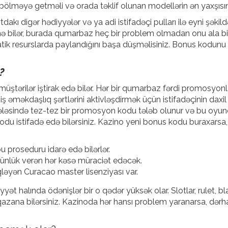
 bölməyə getməli və orada təklif olunan modellərin ən yaxşısını
tdakı digər hədiyyələr və ya adi istifadəçi pulları ilə eyni şək
ə bilər, burada qumarbaz heç bir problem olmadan onu ala bil
matik resurslarda paylandığını başa düşməlisiniz. Bonus kodu
?
üştərilər iştirak edə bilər. Hər bir qumarbaz fərdi promosyon
lmiş əməkdaşlıq şərtlərini aktivləşdirmək üçün istifadəçinin daxi
rhələsində tez-tez bir promosyon kodu tələb olunur və bu oy
i kodu istifadə edə bilərsiniz. Kazino yeni bonus kodu buraxa
 proseduru idarə edə bilərlər.
tünlük verən hər kəsə müraciət edəcək.
qləyən Curacao master lisenziyası var.
ət halında ödənişlər bir o qədər yüksək olar. Slotlar, rulet, bl
azana bilərsiniz. Kazinoda hər hansı problem yaranarsa, dərh