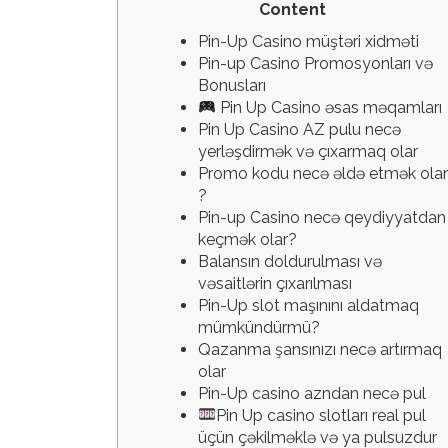
Content
Pin-Up Casino müştəri xidməti
Pin-up Casino Promosyonları və
Bonusları
Pin Up Casino əsas məqamları
Pin Up Casino AZ pulu necə
yerləşdirmək və çıxarmaq olar
Promo kodu necə əldə etmək olar
?
Pin-up Casino necə qeydiyyatdan
keçmək olar?
Balansın doldurulması və
vəsaitlərin çıxarılması
Pin-Up slot maşınını aldatmaq
mümkündürmü?
Qazanma şansınızı necə artırmaq
olar
Pin-Up casino azndan necə pul
Pin Up casino slotları real pul
üçün çəkilməklə və ya pulsuzdur