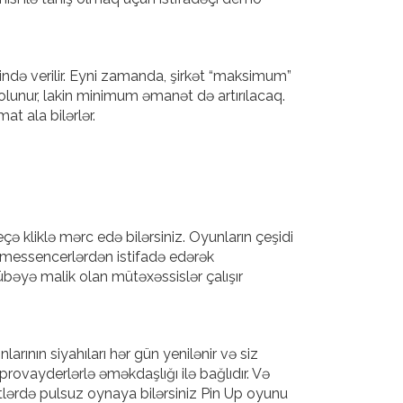
ndə verilir. Eyni zamanda, şirkət “maksimum”
 olunur, lakin minimum əmanət də artırılacaq.
at ala bilərlər.
eçə kliklə mərc edə bilərsiniz. Oyunların çeşidi
i messencerlərdən istifadə edərək
bəyə malik olan mütəxəssislər çalışır
rının siyahıları hər gün yenilənir və siz
 provayderlərlə əməkdaşlığı ilə bağlıdır. Və
itlərdə pulsuz oynaya bilərsiniz Pin Up oyunu