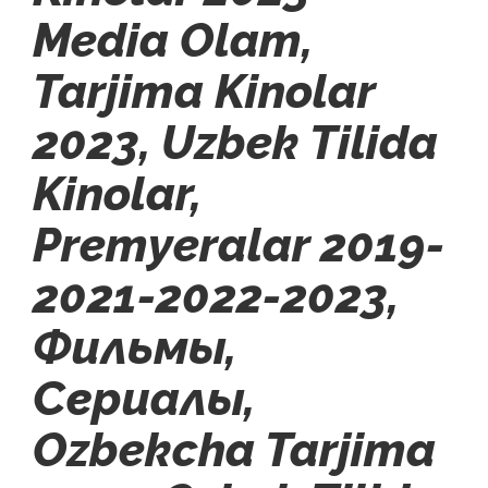
Media Olam,
Tarjima Kinolar
2023, Uzbek Tilida
Kinolar,
Premyeralar 2019-
2021-2022-2023,
Фильмы,
Сериалы,
Ozbekcha Tarjima