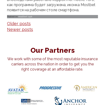
как программа будет загружена, иконка Mostbet
появится на рабочем столе смартфона.
Posted in
mostbet apk
Posts
Older posts
navigation
Newer posts
Our Partners
We work with some of the most reputable insurance
carriers across the nation in order to get you the
right coverage at an affordable rate.