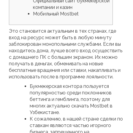
Официальный сайт букмекерской
компании и казин
Мобильный Mostbet
Это становится актуальным в тех странах, где
вход на ресурс может быть в любую минуту
заблокирован монопольными службами. Если вы
находитесь дома, лучше всего вход осуществить
с домашнего ПК с большим экраном. Их можно
получать в деньгах, обменивать на новые
бесплатные вращения или ставки, накапливать и
использовать после в программе лояльности.
Букмекерская контора пользуется
популярностью среди поклонников
беттинга и гемблинга, поэтому для
многих актуально скачать Mostbet в
Узбекистане.
К сожалению, в нашей стране сделки по
ставкам являются частью игорного
бизнеса, запрещенного на