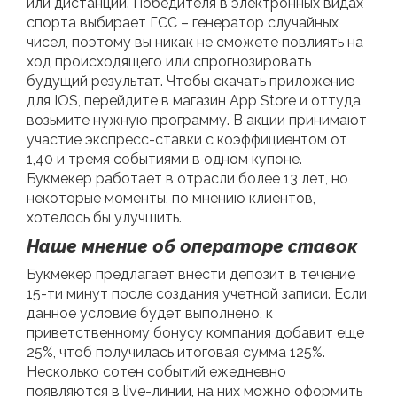
или дистанции. Победителя в электронных видах
спорта выбирает ГСС – генератор случайных
чисел, поэтому вы никак не сможете повлиять на
ход происходящего или спрогнозировать
будущий результат. Чтобы скачать приложение
для IOS, перейдите в магазин App Store и оттуда
возьмите нужную программу. В акции принимают
участие экспресс-ставки с коэффициентом от
1,40 и тремя событиями в одном купоне.
Букмекер работает в отрасли более 13 лет, но
некоторые моменты, по мнению клиентов,
хотелось бы улучшить.
Наше мнение об операторе ставок
Букмекер предлагает внести депозит в течение
15-ти минут после создания учетной записи. Если
данное условие будет выполнено, к
приветственному бонусу компания добавит еще
25%, чтоб получилась итоговая сумма 125%.
Несколько сотен событий ежедневно
появляются в live-линии, на них можно оформить