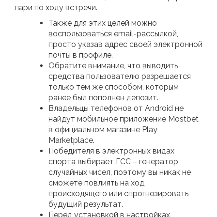
пари по ходу встречи.
Также для этих целей можно
воспользоваться email-рассылкой,
просто указав адрес своей электронной
почты в профиле.
Обратите внимание, что выводить
средства пользователю разрешается
только тем же способом, которым
ранее был пополнен депозит.
Владельцы телефонов от Android не
найдут мобильное приложение Mostbet
в официальном магазине Play
Marketplace.
Победителя в электронных видах
спорта выбирает ГСС – генератор
случайных чисел, поэтому вы никак не
сможете повлиять на ход
происходящего или спрогнозировать
будущий результат.
Перед установкой в настройках