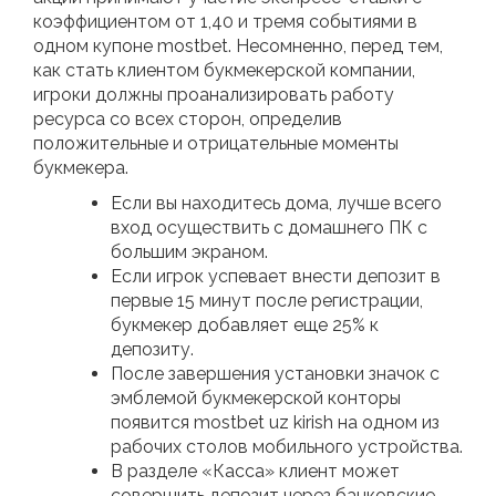
коэффициентом от 1,40 и тремя событиями в
одном купоне mostbet. Несомненно, перед тем,
как стать клиентом букмекерской компании,
игроки должны проанализировать работу
ресурса со всех сторон, определив
положительные и отрицательные моменты
букмекера.
Если вы находитесь дома, лучше всего
вход осуществить с домашнего ПК с
большим экраном.
Если игрок успевает внести депозит в
первые 15 минут после регистрации,
букмекер добавляет еще 25% к
депозиту.
После завершения установки значок с
эмблемой букмекерской конторы
появится mostbet uz kirish на одном из
рабочих столов мобильного устройства.
В разделе «Касса» клиент может
совершить депозит через банковские