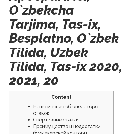
O`zbekcha
Tarjima, Tas-ix,
Besplatno, O`zbek
Tilida, Uzbek
Tilida, Tas-ix 2020,
2021, 20
Content
Наше мнение об операторе
ставок
Спортивные ставки
Преимущества и недостатки
букмекерской конторы