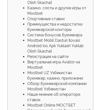
Olish Skachat
Казино, слоты и другие игры от
Mostbet
Спортивные ставки
Преимущества и недостатки
букмекерской конторы
Система бонусов букмекера
Mostbet Mobil Dasturi Ilovasi
Android Ios Apk Yuklash Yuklab
Olish Skachat
Регистрация на сайте
Виртуальная игра Aviator на
Mostbet
Mostbet UZ Узбекистан
букмекер, казино, приложени
Обзор букмекерской компании
Mostbet Узбекистан
Наше мнение об операторе
ставок
Mostbet Online МОСТБЕТ