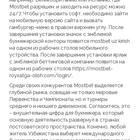
Mostbet разрешен, и заходить на ресурс можно
24/7. Чтобы установить софт, необходимо зайти
на мобильную версию сайта и вызвать
гамбургер-меню в правом верхнем углу. После
завершения установки значок с эмблемой
букмекерской конторы появится mostbet uz kirish
на одном из рабочих столов мобильного
устройства. После завершения установки ярлык
с эмблемой беттинговой компании появится на
одном из рабочих столов
https://mostbet-
royxatga-olish.com/login/
.
Среди своих конкурентов Mostbet выделяется
глубиной рынка, освещая не только мировые
Первенства и Чемпионаты, но и турниры
среднего и низшего дивизионов. Согласитесь, это
– внушительная цифра для букмекера, который
основную деятельность развернул в странах
постсоветского пространства. Конечно, любой
житель Узбекистана выберет международного