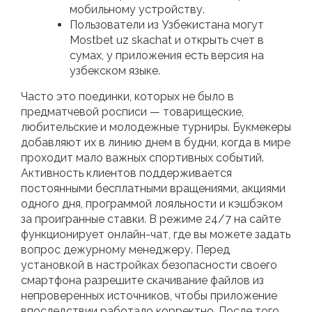
мобильному устройству.
Пользователи из Узбекистана могут
Mostbet uz skachat и открыть счет в
сумах, у приложения есть версия на
узбекском языке.
Часто это поединки, которых не было в
предматчевой росписи — товарищеские,
любительские и молодежные турниры. Букмекеры
добавляют их в линию днем в будни, когда в мире
проходит мало важных спортивных событий.
Активность клиентов поддерживается
постоянными бесплатными вращениями, акциями
одного дня, программой лояльности и кэшбэком
за проигранные ставки. В режиме 24/7 на сайте
функционирует онлайн-чат, где вы можете задать
вопрос дежурному менеджеру. Перед
установкой в настройках безопасности своего
смартфона разрешите скачивание файлов из
непроверенных источников, чтобы приложение
впоследствии работало корректно. После того,