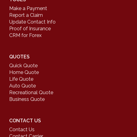
Make a Payment
Report a Claim
Update Contact Info
Proof of Insurance
CRM for Forex
QUOTES
Quick Quote
Home Quote
Life Quote
Auto Quote
Recreational Quote
Business Quote
CONTACT US
Contact Us
Contact Carrier