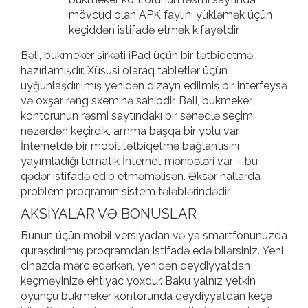
mövcud olan APK faylını yükləmək üçün
keçiddən istifadə etmək kifayətdir.
Bəli, bukmeker şirkəti iPad üçün bir tətbiqetmə
hazırlamışdır. Xüsusi olaraq tabletlər üçün
uyğunlaşdırılmış yenidən dizayn edilmiş bir interfeysə
və oxşar rəng sxeminə sahibdir. Bəli, bukmeker
kontorunun rəsmi saytındakı bir sənədlə seçimi
nəzərdən keçirdik, amma başqa bir yolu var.
İnternetdə bir mobil tətbiqetmə bağlantısını
yayımladığı tematik İnternet mənbələri var – bu
qədər istifadə edib etməməlisən. Əksər hallarda
problem proqramın sistem tələblərindədir.
AKSİYALAR VƏ BONUSLAR
Bunun üçün mobil versiyadan və ya smartfonunuzda
quraşdırılmış proqramdan istifadə edə bilərsiniz. Yeni
cihazda mərc edərkən, yenidən qeydiyyatdan
keçməyinizə ehtiyac yoxdur. Baku yalnız yetkin
oyunçu bukmeker kontorunda qeydiyyatdan keçə