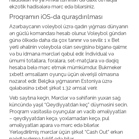
ekzotik hadisələrə mərc edə bilərsiniz.
Proqramın iOS-da quraşdırılması
Azərbaycanın voleybol üzrə qadın yığması dünyanın
ən güclü komandası hesab olunur. Voleybol gündən
günə ölkədə daha da çox tanınır və sevilir. 1 x Bet
yerli əhalinin voleybola olan sevgisinə biganə qalmır,
və bu idmana mərcləri qəbul edir. İndividual və
ümumi totallara, foralara, set-matçlara və dəqiq
hesaba belə mərc etmək mümkümdur. Bukmeker
1xbett əmsalların oyunçu üçün əlverişli olmasına
nəzarət edir. Belçika yığmasının Estoniya üzrə
qələbəsinə 1xbet şirkət 1.32 əmsal verir.
Veb saytına keçin, Mərclər və səhifənin yuxarı sağ
küncündə yaşıl “Qeydiyyatdan keç” düyməsini secin.
Proqram vasitəsilə oyunçular ən vacib əməliyyatları
– qeydiyyatdan keçə, yoxlamadan keçə, pul
əməliyyatları apara və mərc edə bilərlər.
Yerləşdirilmiş mərclər üçün şirkət “Cash Out” erkən
nağdlaşdırma təklif edə bilər.