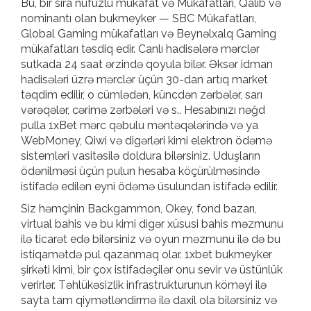
Bu, bir sıra nüfuzlu mükafat və Mükafatları, Qalib və
nominantı olan bukmеykеr — SBC Mükafatları,
Global Gaming mükafatları və Beynəlxalq Gaming
mükafatları təsdiq edir. Canlı hadisələrə mərclər
sutkada 24 saat ərzində qoyula bilər. Əksər idman
hadisələri üzrə mərclər üçün 30-dan artıq market
təqdim edilir, o cümlədən, küncdən zərbələr, sarı
vərəqələr, cərimə zərbələri və s.. Hesabınızı nəğd
pulla 1xBet mərc qəbulu məntəqələrində və ya
WebMoney, Qiwi və digərləri kimi elektron ödəmə
sistemləri vasitəsilə doldura bilərsiniz. Uduşların
ödənilməsi üçün pulun hesaba köçürülməsində
istifadə edilən eyni ödəmə üsulundan istifadə edilir.
Siz həmçinin Backgammon, Okey, fond bazarı,
virtual bahis və bu kimi digər xüsusi bahis məzmunu
ilə ticarət edə bilərsiniz və oyun məzmunu ilə də bu
istiqamətdə pul qazanmaq olar. 1xbet bukmеykеr
şirkəti kimi, bir çox istifadəçilər onu sevir və üstünlük
verirlər. Təhlükəsizlik infrastrukturunun köməyi ilə
sayta tam qiymətləndirmə ilə daxil ola bilərsiniz və