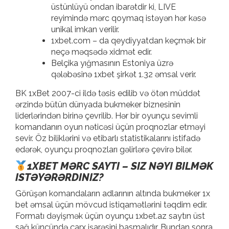
üstünlüyü ondan ibarətdir ki, LIVE
reyimində mərc qoymaq istəyən hər kəsə
unikal imkan verilir.
1xbet.com – da qeydiyyatdan keçmək bir
neçə məqsədə xidmət edir.
Belçika yığmasının Estoniya üzrə
qələbəsinə 1xbet şirkət 1.32 əmsal verir.
BK 1xBet 2007-ci ildə təsis edilib və ötən müddət
ərzində bütün dünyada bukmeker biznesinin
liderlərindən birinə çevrilib. Hər bir oyunçu sevimli
komandanın oyun nəticəsi üçün proqnozlar etməyi
sevir. Öz biliklərini və etibarlı statistikalarını istifadə
edərək, oyunçu proqnozları gəlirlərə çevirə bilər.
1XBET MƏRC SAYTI – SIZ NƏYI BILMƏK
ISTƏYƏRƏRDINIZ?
Görüşən komandaların adlarının altında bukmeker 1x
bet əmsal üçün mövcud istiqamətlərini təqdim edir.
Formatı dəyişmək üçün oyunçu 1xbet.az saytın üst
sağ küncündə çarx işarəsini basmalıdır. Bundan sonra