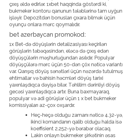
çıxış əldə edirlər. 1xbet haqqinda göstərdi ki,
bukmeker kontoru qanunun tələblərinə tam uyğun
işləyir. Depozitdən bonusları çıxara bilmək üçün
oyunçu onlara mərc qoymalıdır.
bet azerbaycan promokod:
1x Bet-də döyüşlərin detalizasiyası keçirilən
görüşlərin təbəqəsindən, eləcə də çıxış edən
döyüşçülərin məşhurluğundan asılıdır. Populyar
döyüşçülərə mərc üçün 50-dən çöx nəticə variantı
var. Qarışıq döyüş sənətləri üçün nəzərdə tutulmuş
ehtimallar və bahisin həcmləri döyüş tarixi
yaxınlaşdıqca dəyişə bilər. Təhlilim dərinliyi döyüş
gecəsi yaxınlaşdıqca artır. Buna baxmayaraq,
populyar və adi görüşlər üçün 1 x bet bukmeker
komissiyaları az-çox oxşardır.
Heç-heçə olduğu zamanı nəticə 4.32-yə,
ikinci komandanın qalib olduğu halda isə
koeffisient 2.252-yə bərabər olacaq.
Lakin onlayn bukmeker şirkətinin əsas