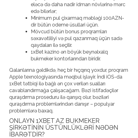
eləcə də daha nadir idman növlərinə mərc
edə bilərlər;
Minimum pul çixarmaq məbləği 100AZN-
dir bütün odeme üsullari üçün.
Mövcud bütün bonus proqramları
səxavətliliyi və pul qazanmaq üçün sadə
qaydaları ilə seçilir.
1xBet kazino ən böyük beynəlxalq
bukmeker kontorlarından biridir.
Qalanlarına gəldikdə, heç bir hıçqırıq yoxdur, proqram
Apple texnologiyasında məqbul işləyir. İndi iOS-da
1xBet tətbiqi ilə bağlı ən çox verilən sualları
cavablandırmağa çalışacağam. Bəzi istifadəçilər
quraşdırma proseduru ilə qarışıq olur, bəziləri
quraşdırma problemlərindən danışır – populyar
problemlərə baxaq.
ONLAYN 1XBET AZ BUKMEKER
ŞİRKƏTİNİN ÜSTÜNLÜKLƏRİ NƏDƏN
İBARƏTDİR?