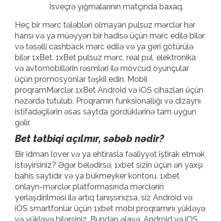
İsveçrə yığmalarının matçında baxaq.
Heç bir mərc tələbləri olmayan pulsuz mərclər hər
hansı və ya müəyyən bir hadisə üçün mərc edilə bilər
və təsəlli cashback mərc edilə və ya geri götürülə
bilər 1xBet. 1xBet pulsuz mərc, real pul, elektronika
və avtomobillərin rəsmləri ilə mövcud oyunçular
üçün promosyonlar təşkil edin. Mobil
proqramMərclər 1xBet Android və iOS cihazları üçün
nəzərdə tutulub. Proqramın funksionallığı və dizaynı
istifadəçilərin əsas saytda gördüklərinə tam uyğun
gəlir.
Bet tətbiqi açılmır, səbəb nədir?
Bir idman lover və ya ehtirasla fəaliyyət iştirak etmək
istəyirsiniz? Əgər belədirsə, 1xbet sizin üçün ən yaxşı
bahis saytıdır və ya bukmеykеr kontoru. 1xbet
onlayn-mərclər platformasında mərclərin
yerləşdirilməsi ilə artıq tanışsınızsa, siz Android və
iOS smartfonlar üçün 1xbet mobi proqramını yükləyə
və yükləyə bilərsiniz. Bundan əlavə, Android və iOS