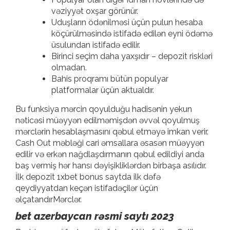
vəziyyət oxşar görünür.
Uduşların ödənilməsi üçün pulun hesaba
köçürülməsində istifadə edilən eyni ödəmə
üsulundan istifadə edilir.
Birinci seçim daha yaxşıdır – depozit riskləri
olmadan.
Bahis proqramı bütün populyar
platformalar üçün aktualdır.
Bu funksiya mərcin qoyulduğu hadisənin yekun
nəticəsi müəyyən edilməmişdən əvvəl qoyulmuş
mərclərin hesablaşmasını qəbul etməyə imkan verir.
Cash Out məbləği cari əmsallara əsasən müəyyən
edilir və erkən nağdlaşdırmanın qəbul edildiyi anda
baş vermiş hər hansı dəyişikliklərdən birbaşa asılıdır.
İlk depozit 1xbet bonus saytda ilk dəfə
qeydiyyatdan keçən istifadəçilər üçün
əlçatandırMərclər.
bet azerbaycan rəsmi saytı 2023