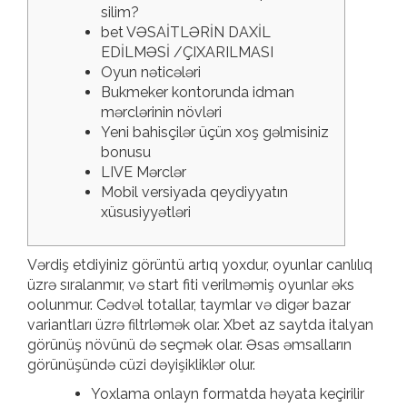
silim?
bet VƏSAİTLƏRİN DAXİL
EDİLMƏSİ /ÇIXARILMASI
Oyun nəticələri
Bukmeker kontorunda idman
mərclərinin növləri
Yeni bahisçilər üçün xoş gəlmisiniz
bonusu
LIVE Mərclər
Mobil versiyada qeydiyyatın
xüsusiyyətləri
Vərdiş etdiyiniz görüntü artıq yoxdur, oyunlar canlılıq
üzrə sıralanmır, və start fiti verilməmiş oyunlar əks
oolunmur. Cədvəl totallar, taymlar və digər bazar
variantları üzrə filtrləmək olar. Xbet az saytda italyan
görünüş növünü də seçmək olar. Əsas əmsalların
görünüşündə cüzi dəyişikliklər olur.
Yoxlama onlayn formatda həyata keçirilir