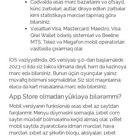
Cədvəldə əsas mərc bazarlarını və ofsayd,
künc zərbələri, autlar, dirəyə edilən zərbələr
kimi statistikaya mərcləri tapmaq görə
bilərsiniz.
Vəsaitləri Visa, Mastercard, Maestro, Visa
Qiwi Wallet ödəniş sistemləri və Beeline,
MTS, Tele2 və Megafon mobil operatorları
vasitəsilə çıxarmaq olar.
İOS vəziyyətində, ƏS versiyası 9.0-dan başlamalıdır.
2023-ci ildə siz təkcə idmana deyil, həm də kazinoya
mərc edə bilərsiniz. Bunun üçün oyunçular yalnız
müvafiq bölməni seçməlidirlər. Siz slot maşınlarına,
eləcə də kart masalarına mərc edə bilərsiniz.
App Store olmadan yükləyə bilərəmmi?
Mobil versiyanın funksionalı əsas xbet az saytdan
fərqlənmir. Menyu düyməsini sıxmaqla, 1xbet com
saytın müxtəlif bölmələrinə keçid almaq olar. 1xBet
mobil saytda ziyarətcilərə idman mərcləri, hava
mərcləri, 1xbet az şirkətin bloqu, aksiyaları, 1xbet