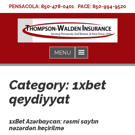
PENSACOLA:
850-478-0401
PACE:
850-994-9520
Category:
1xbet
qeydiyyat
1xBet Azərbaycan: rəsmi saytın
nəzərdən keçirilmə