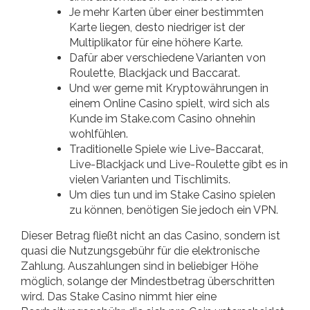
Je mehr Karten über einer bestimmten
Karte liegen, desto niedriger ist der
Multiplikator für eine höhere Karte.
Dafür aber verschiedene Varianten von
Roulette, Blackjack und Baccarat.
Und wer gerne mit Kryptowährungen in
einem Online Casino spielt, wird sich als
Kunde im Stake.com Casino ohnehin
wohlfühlen.
Traditionelle Spiele wie Live-Baccarat,
Live-Blackjack und Live-Roulette gibt es in
vielen Varianten und Tischlimits.
Um dies tun und im Stake Casino spielen
zu können, benötigen Sie jedoch ein VPN.
Dieser Betrag fließt nicht an das Casino, sondern ist
quasi die Nutzungsgebühr für die elektronische
Zahlung. Auszahlungen sind in beliebiger Höhe
möglich, solange der Mindestbetrag überschritten
wird. Das Stake Casino nimmt hier eine