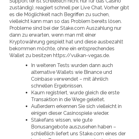
Support (er ist schließlich nicht nur für das Casino
zuständig), reagiert schnell per Live Chat. Vorher gibt
es die Möglichkeit nach Begriffen zu suchen,
vielleicht kann man so das Problem bereits lösen.
Probleme sind bei der Stake.com Auszahlung nur
dann zu erwarten, wenn man mit einer
Kryptowährung gespielt hat und diese ausbezahlt
bekommen möchte, ohne ein entsprechendes
Wallet zu besitzen
https://vulkan-vegas.de
.
In weiteren Tests wurden dann auch
alternative Wallets wie Binance und
Coinbase verwendet – mit ähnlich
schnellen Ergebnissen.
Kaum registriert, wurde gleich die erste
Transaktion in die Wege geleitet.
Außerdem erkennen Sie sich vielleicht in
einigen dieser Casinospiele wieder.
Stakefans wissen, wie gute
Bonusangebote auszusehen haben –
schließlich liefert uns Stake.com eines der