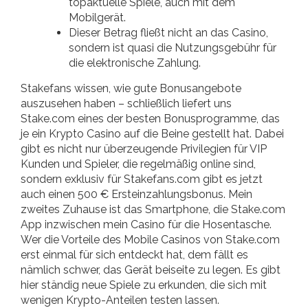
topaktuelle Spiele, auch mit dem
Mobilgerät.
Dieser Betrag fließt nicht an das Casino,
sondern ist quasi die Nutzungsgebühr für
die elektronische Zahlung.
Stakefans wissen, wie gute Bonusangebote
auszusehen haben – schließlich liefert uns
Stake.com eines der besten Bonusprogramme, das
je ein Krypto Casino auf die Beine gestellt hat. Dabei
gibt es nicht nur überzeugende Privilegien für VIP
Kunden und Spieler, die regelmäßig online sind,
sondern exklusiv für Stakefans.com gibt es jetzt
auch einen 500 € Ersteinzahlungsbonus. Mein
zweites Zuhause ist das Smartphone, die Stake.com
App inzwischen mein Casino für die Hosentasche.
Wer die Vorteile des Mobile Casinos von Stake.com
erst einmal für sich entdeckt hat, dem fällt es
nämlich schwer, das Gerät beiseite zu legen. Es gibt
hier ständig neue Spiele zu erkunden, die sich mit
wenigen Krypto-Anteilen testen lassen.