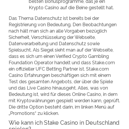
besten Bonusprogramme, das je ein
Krypto Casino auf die Beine gestellt hat.
Das Thema Datenschutz ist bereits bei der
Registrierung von Bedeutung. Den Beobachtungen
nach hält man sich an alle Vorgaben bezüglich
Sicherheit, Verschlüsselung der Webseite,
Datenverarbeitung und Datenschutz sowie
Spielsucht. Als Siegel sieht man auf der Webseite,
dass es sich um einen Verified Crypto Gambling
Foundation Operator handelt und dass Stake.com
ein offizieller UFC Betting Partner ist. Stake.com
Casino Erfahrungen beschäftigen sich mit einem
Test des gesamten Angebots, der über die Spiele
und das Live Casino hinausgeht. Alles, was von
Bedeutung ist, wird für dieses Online Casino, in dem
mit Kryptowährungen gespielt werden kann, geprüft.
Die dritte Option besteht darin, im linken Menü auf
„Promotions“ zu klicken.
Wie kann ich Stake Casino in Deutschland