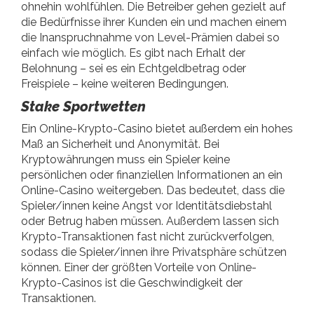
ohnehin wohlfühlen. Die Betreiber gehen gezielt auf
die Bedürfnisse ihrer Kunden ein und machen einem
die Inanspruchnahme von Level-Prämien dabei so
einfach wie möglich. Es gibt nach Erhalt der
Belohnung – sei es ein Echtgeldbetrag oder
Freispiele – keine weiteren Bedingungen.
Stake Sportwetten
Ein Online-Krypto-Casino bietet außerdem ein hohes
Maß an Sicherheit und Anonymität. Bei
Kryptowährungen muss ein Spieler keine
persönlichen oder finanziellen Informationen an ein
Online-Casino weitergeben. Das bedeutet, dass die
Spieler/innen keine Angst vor Identitätsdiebstahl
oder Betrug haben müssen. Außerdem lassen sich
Krypto-Transaktionen fast nicht zurückverfolgen,
sodass die Spieler/innen ihre Privatsphäre schützen
können. Einer der größten Vorteile von Online-
Krypto-Casinos ist die Geschwindigkeit der
Transaktionen.