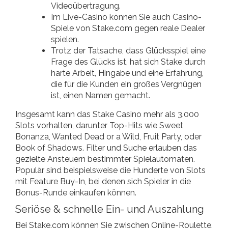
Videoübertragung.
Im Live-Casino können Sie auch Casino-
Spiele von Stake.com gegen reale Dealer
spielen.
Trotz der Tatsache, dass Glücksspiel eine
Frage des Glücks ist, hat sich Stake durch
harte Arbeit, Hingabe und eine Erfahrung,
die für die Kunden ein großes Vergnügen
ist, einen Namen gemacht.
Insgesamt kann das Stake Casino mehr als 3.000
Slots vorhalten, darunter Top-Hits wie Sweet
Bonanza, Wanted Dead or a Wild, Fruit Party, oder
Book of Shadows. Filter und Suche erlauben das
gezielte Ansteuern bestimmter Spielautomaten.
Populär sind beispielsweise die Hunderte von Slots
mit Feature Buy-In, bei denen sich Spieler in die
Bonus-Runde einkaufen können.
Seriöse & schnelle Ein- und Auszahlung
Bei Stake.com können Sie zwischen Online-Roulette,