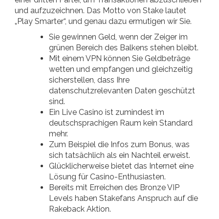
und aufzuzeichnen. Das Motto von Stake lautet
„Play Smarter“, und genau dazu ermutigen wir Sie.
Sie gewinnen Geld, wenn der Zeiger im
grünen Bereich des Balkens stehen bleibt.
Mit einem VPN können Sie Geldbeträge
wetten und empfangen und gleichzeitig
sicherstellen, dass Ihre
datenschutzrelevanten Daten geschützt
sind.
Ein Live Casino ist zumindest im
deutschsprachigen Raum kein Standard
mehr.
Zum Beispiel die Infos zum Bonus, was
sich tatsächlich als ein Nachteil erweist.
Glücklicherweise bietet das Internet eine
Lösung für Casino-Enthusiasten.
Bereits mit Erreichen des Bronze VIP
Levels haben Stakefans Anspruch auf die
Rakeback Aktion.