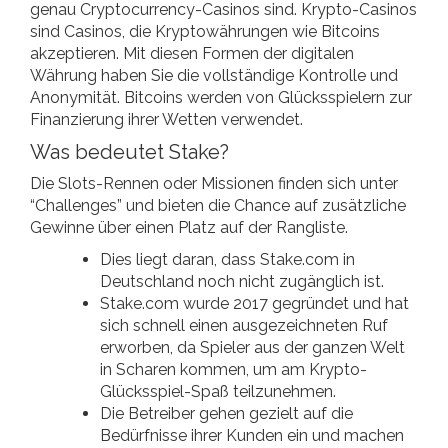
genau Cryptocurrency-Casinos sind. Krypto-Casinos
sind Casinos, die Kryptowährungen wie Bitcoins
akzeptieren. Mit diesen Formen der digitalen
Währung haben Sie die vollständige Kontrolle und
Anonymität. Bitcoins werden von Glücksspielern zur
Finanzierung ihrer Wetten verwendet.
Was bedeutet Stake?
Die Slots-Rennen oder Missionen finden sich unter
“Challenges” und bieten die Chance auf zusätzliche
Gewinne über einen Platz auf der Rangliste.
Dies liegt daran, dass Stake.com in
Deutschland noch nicht zugänglich ist.
Stake.com wurde 2017 gegründet und hat
sich schnell einen ausgezeichneten Ruf
erworben, da Spieler aus der ganzen Welt
in Scharen kommen, um am Krypto-
Glücksspiel-Spaß teilzunehmen.
Die Betreiber gehen gezielt auf die
Bedürfnisse ihrer Kunden ein und machen