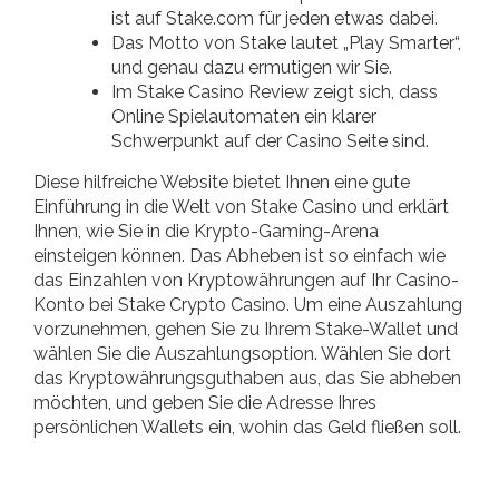
ist auf Stake.com für jeden etwas dabei.
Das Motto von Stake lautet „Play Smarter“,
und genau dazu ermutigen wir Sie.
Im Stake Casino Review zeigt sich, dass
Online Spielautomaten ein klarer
Schwerpunkt auf der Casino Seite sind.
Diese hilfreiche Website bietet Ihnen eine gute
Einführung in die Welt von Stake Casino und erklärt
Ihnen, wie Sie in die Krypto-Gaming-Arena
einsteigen können. Das Abheben ist so einfach wie
das Einzahlen von Kryptowährungen auf Ihr Casino-
Konto bei Stake Crypto Casino. Um eine Auszahlung
vorzunehmen, gehen Sie zu Ihrem Stake-Wallet und
wählen Sie die Auszahlungsoption. Wählen Sie dort
das Kryptowährungsguthaben aus, das Sie abheben
möchten, und geben Sie die Adresse Ihres
persönlichen Wallets ein, wohin das Geld fließen soll.