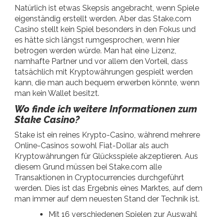
Natürlich ist etwas Skepsis angebracht, wenn Spiele
eigenständig erstellt werden. Aber das Stake.com
Casino stellt kein Spiel besonders in den Fokus und
es hätte sich längst rumgesprochen, wenn hier
betrogen werden würde. Man hat eine Lizenz,
namhafte Partner und vor allem den Vorteil, dass
tatsächlich mit Kryptowährungen gespielt werden
kann, die man auch bequem erwerben könnte, wenn
man kein Wallet besitzt.
Wo finde ich weitere Informationen zum
Stake Casino?
Stake ist ein reines Krypto-Casino, während mehrere
Online-Casinos sowohl Fiat-Dollar als auch
Kryptowährungen für Glücksspiele akzeptieren. Aus
diesem Grund müssen bei Stake.com alle
Transaktionen in Cryptocurrencies durchgeführt
werden. Dies ist das Ergebnis eines Marktes, auf dem
man immer auf dem neuesten Stand der Technik ist.
Mit 16 verschiedenen Spielen zur Auswahl