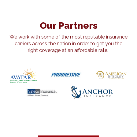
Our Partners
We work with some of the most reputable insurance
carriers across the nation in order to get you the
right coverage at an affordable rate.