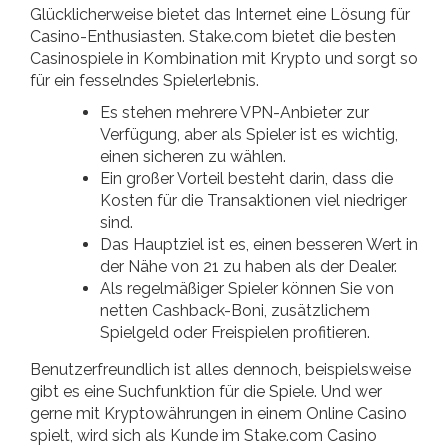
Glücklicherweise bietet das Internet eine Lösung für
Casino-Enthusiasten. Stake.com bietet die besten
Casinospiele in Kombination mit Krypto und sorgt so
für ein fesselndes Spielerlebnis.
Es stehen mehrere VPN-Anbieter zur
Verfügung, aber als Spieler ist es wichtig,
einen sicheren zu wählen.
Ein großer Vorteil besteht darin, dass die
Kosten für die Transaktionen viel niedriger
sind.
Das Hauptziel ist es, einen besseren Wert in
der Nähe von 21 zu haben als der Dealer.
Als regelmäßiger Spieler können Sie von
netten Cashback-Boni, zusätzlichem
Spielgeld oder Freispielen profitieren.
Benutzerfreundlich ist alles dennoch, beispielsweise
gibt es eine Suchfunktion für die Spiele. Und wer
gerne mit Kryptowährungen in einem Online Casino
spielt, wird sich als Kunde im Stake.com Casino