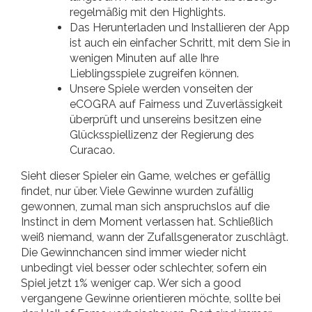
regelmäßig mit den Highlights.
Das Herunterladen und Installieren der App
ist auch ein einfacher Schritt, mit dem Sie in
wenigen Minuten auf alle Ihre
Lieblingsspiele zugreifen können.
Unsere Spiele werden vonseiten der
eCOGRA auf Fairness und Zuverlässigkeit
überprüft und unsereins besitzen eine
Glücksspiellizenz der Regierung des
Curacao.
Sieht dieser Spieler ein Game, welches er gefällig
findet, nur über. Viele Gewinne wurden zufällig
gewonnen, zumal man sich anspruchslos auf die
Instinct in dem Moment verlassen hat. Schließlich
weiß niemand, wann der Zufallsgenerator zuschlägt.
Die Gewinnchancen sind immer wieder nicht
unbedingt viel besser oder schlechter, sofern ein
Spiel jetzt 1% weniger cap. Wer sich a good
vergangene Gewinne orientieren möchte, sollte bei