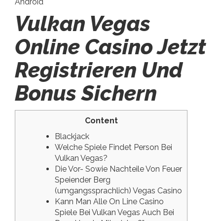
Android
Vulkan Vegas
Online Casino Jetzt
Registrieren Und
Bonus Sichern
Content
Blackjack
Welche Spiele Findet Person Bei
Vulkan Vegas?
Die Vor- Sowie Nachteile Von Feuer
Speiender Berg
(umgangssprachlich) Vegas Casino
Kann Man Alle On Line Casino
Spiele Bei Vulkan Vegas Auch Bei