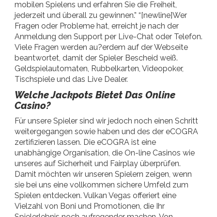
mobilen Spielens und erfahren Sie die Freiheit,
jederzeit und überall zu gewinnen.” “[newline]Wer
Fragen oder Probleme hat, erreicht je nach der
Anmeldung den Support per Live-Chat oder Telefon.
Viele Fragen werden au?erdem auf der Webseite
beantwortet, damit der Spieler Bescheid weiß.
Geldspielautomaten, Rubbelkarten, Videopoker,
Tischspiele und das Live Dealer.
Welche Jackpots Bietet Das Online
Casino?
Für unsere Spieler sind wir jedoch noch einen Schritt
weitergegangen sowie haben und des der eCOGRA
zertifizieren lassen. Die eCOGRA ist eine
unabhängige Organisation, die On-line Casinos wie
unseres auf Sicherheit und Fairplay überprüfen.
Damit möchten wir unseren Spielern zeigen, wenn
sie bei uns eine vollkommen sichere Umfeld zum
Spielen entdecken. Vulkan Vegas offeriert eine
Vielzahl von Boni und Promotionen, die Ihr
Spielerlebnis noch aufregender machen. Von