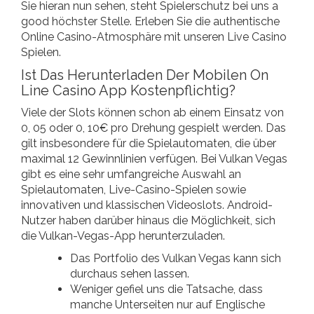
Sie hieran nun sehen, steht Spielerschutz bei uns a
good höchster Stelle. Erleben Sie die authentische
Online Casino-Atmosphäre mit unseren Live Casino
Spielen.
Ist Das Herunterladen Der Mobilen On
Line Casino App Kostenpflichtig?
Viele der Slots können schon ab einem Einsatz von
0, 05 oder 0, 10€ pro Drehung gespielt werden. Das
gilt insbesondere für die Spielautomaten, die über
maximal 12 Gewinnlinien verfügen. Bei Vulkan Vegas
gibt es eine sehr umfangreiche Auswahl an
Spielautomaten, Live-Casino-Spielen sowie
innovativen und klassischen Videoslots. Android-
Nutzer haben darüber hinaus die Möglichkeit, sich
die Vulkan-Vegas-App herunterzuladen.
Das Portfolio des Vulkan Vegas kann sich
durchaus sehen lassen.
Weniger gefiel uns die Tatsache, dass
manche Unterseiten nur auf Englische