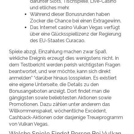
darunter Slots, Tischspiele, Live-Casino
und etliches mehr.
Während dieser Bonusrunden haben
Zocker die Chance bei einen Extragewinn.
Das Internet casino Vulkan Vegas verfügt
über eine Glücksspiellizenz der Regierung
des EU-Staates Curacao.
Spiele abzgl. Einzahlung machen zwar Spaß,
wirkliche Ereignis erzeugt dies wenigstens nicht. In
dem Testbericht werden perish wichtigsten Fragen
beantwortet, und wer möchte, kann sich direkt
anmelden” “darüber hinaus losspielen. Es existiert
eine eigene Unterseite, die Details zu den
Bonusangeboten anzeigt. Dort findet man die
gängigsten sowie beliebtesten Aktionen sowie
Promotionen. Dazu zählen unter anderem das
Willkommenspaket, wöchentliche Excédent,
Cashback-Aktionen oder dasjenige Treueprogramm
von Vulkan Vegas.
Welche Spiele Findet Person Bei Vulkan