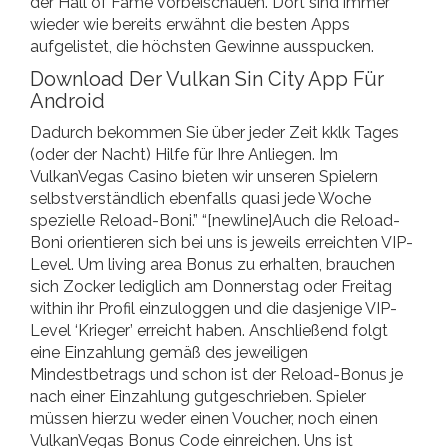
der Hall of Fame vorbeischauen. Dort sind immer
wieder wie bereits erwähnt die besten Apps
aufgelistet, die höchsten Gewinne ausspucken.
Download Der Vulkan Sin City App Für
Android
Dadurch bekommen Sie über jeder Zeit kklk Tages
(oder der Nacht) Hilfe für Ihre Anliegen. Im
VulkanVegas Casino bieten wir unseren Spielern
selbstverständlich ebenfalls quasi jede Woche
spezielle Reload-Boni.” “[newline]Auch die Reload-
Boni orientieren sich bei uns is jeweils erreichten VIP-
Level. Um living area Bonus zu erhalten, brauchen
sich Zocker lediglich am Donnerstag oder Freitag
within ihr Profil einzuloggen und die dasjenige VIP-
Level ‘Krieger’ erreicht haben. Anschließend folgt
eine Einzahlung gemäß des jeweiligen
Mindestbetrags und schon ist der Reload-Bonus je
nach einer Einzahlung gutgeschrieben. Spieler
müssen hierzu weder einen Voucher, noch einen
VulkanVegas Bonus Code einreichen. Uns ist