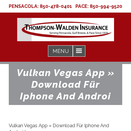
PENSACOLA:
850-478-0401
PACE:
850-994-9520
Vulkan Vegas App »
Download Für
Iphone And Androi
Vulkan Vegas App » Download Für Iphone And