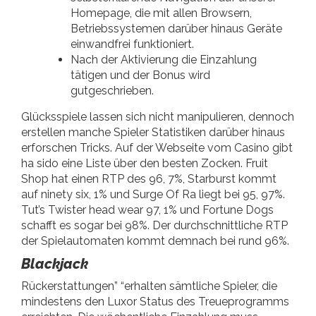
Homepage, die mit allen Browsern,
Betriebssystemen darüber hinaus Geräte
einwandfrei funktioniert.
Nach der Aktivierung die Einzahlung
tätigen und der Bonus wird
gutgeschrieben.
Glücksspiele lassen sich nicht manipulieren, dennoch
erstellen manche Spieler Statistiken darüber hinaus
erforschen Tricks. Auf der Webseite vom Casino gibt
ha sido eine Liste über den besten Zocken. Fruit
Shop hat einen RTP des 96, 7%, Starburst kommt
auf ninety six, 1% und Surge Of Ra liegt bei 95, 97%.
Tut’s Twister head wear 97, 1% und Fortune Dogs
schafft es sogar bei 98%. Der durchschnittliche RTP
der Spielautomaten kommt demnach bei rund 96%.
Blackjack
Rückerstattungen” “erhalten sämtliche Spieler, die
mindestens den Luxor Status des Treueprogramms