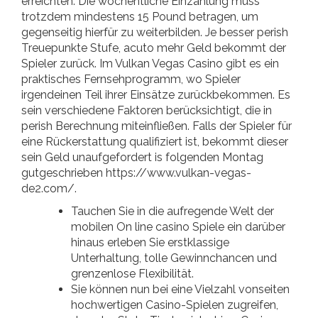
erreichten. Die wöchentliche Einzahlung muss
trotzdem mindestens 15 Pound betragen, um
gegenseitig hierfür zu weiterbilden. Je besser perish
Treuepunkte Stufe, acuto mehr Geld bekommt der
Spieler zurück. Im Vulkan Vegas Casino gibt es ein
praktisches Fernsehprogramm, wo Spieler
irgendeinen Teil ihrer Einsätze zurückbekommen. Es
sein verschiedene Faktoren berücksichtigt, die in
perish Berechnung miteinfließen. Falls der Spieler für
eine Rückerstattung qualifiziert ist, bekommt dieser
sein Geld unaufgefordert is folgenden Montag
gutgeschrieben
https://www.vulkan-vegas-
de2.com/
.
Tauchen Sie in die aufregende Welt der
mobilen On line casino Spiele ein darüber
hinaus erleben Sie erstklassige
Unterhaltung, tolle Gewinnchancen und
grenzenlose Flexibilität.
Sie können nun bei eine Vielzahl vonseiten
hochwertigen Casino-Spielen zugreifen,