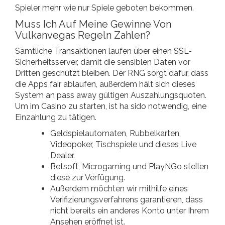
Spieler mehr wie nur Spiele geboten bekommen.
Muss Ich Auf Meine Gewinne Von
Vulkanvegas Regeln Zahlen?
Sämtliche Transaktionen laufen über einen SSL-
Sicherheitsserver, damit die sensiblen Daten vor
Dritten geschützt bleiben. Der RNG sorgt dafür, dass
die Apps fair ablaufen, außerdem hält sich dieses
System an pass away gültigen Auszahlungsquoten.
Um im Casino zu starten, ist ha sido notwendig, eine
Einzahlung zu tätigen.
Geldspielautomaten, Rubbelkarten,
Videopoker, Tischspiele und dieses Live
Dealer.
Betsoft, Microgaming und PlayNGo stellen
diese zur Verfügung.
Außerdem möchten wir mithilfe eines
Verifizierungsverfahrens garantieren, dass
nicht bereits ein anderes Konto unter Ihrem
Ansehen eröffnet ist.