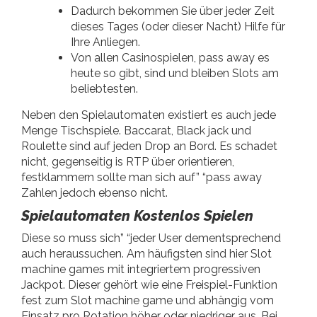
Dadurch bekommen Sie über jeder Zeit
dieses Tages (oder dieser Nacht) Hilfe für
Ihre Anliegen.
Von allen Casinospielen, pass away es
heute so gibt, sind und bleiben Slots am
beliebtesten.
Neben den Spielautomaten existiert es auch jede
Menge Tischspiele. Baccarat, Black jack und
Roulette sind auf jeden Drop an Bord. Es schadet
nicht, gegenseitig is RTP über orientieren,
festklammern sollte man sich auf” “pass away
Zahlen jedoch ebenso nicht.
Spielautomaten Kostenlos Spielen
Diese so muss sich” “jeder User dementsprechend
auch heraussuchen. Am häufigsten sind hier Slot
machine games mit integriertem progressiven
Jackpot. Dieser gehört wie eine Freispiel-Funktion
fest zum Slot machine game und abhängig vom
Einsatz pro Rotation höher oder niedriger aus. Bei