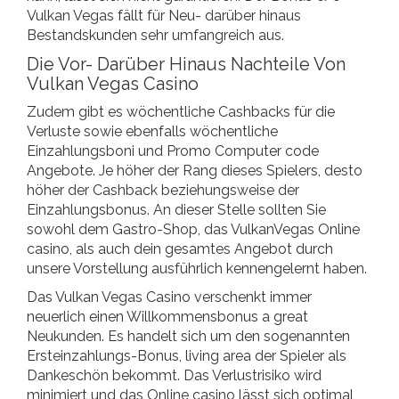
Vulkan Vegas fällt für Neu- darüber hinaus
Bestandskunden sehr umfangreich aus.
Die Vor- Darüber Hinaus Nachteile Von
Vulkan Vegas Casino
Zudem gibt es wöchentliche Cashbacks für die
Verluste sowie ebenfalls wöchentliche
Einzahlungsboni und Promo Computer code
Angebote. Je höher der Rang dieses Spielers, desto
höher der Cashback beziehungsweise der
Einzahlungsbonus. An dieser Stelle sollten Sie
sowohl dem Gastro-Shop, das VulkanVegas Online
casino, als auch dein gesamtes Angebot durch
unsere Vorstellung ausführlich kennengelernt haben.
Das Vulkan Vegas Casino verschenkt immer
neuerlich einen Willkommensbonus a great
Neukunden. Es handelt sich um den sogenannten
Ersteinzahlungs-Bonus, living area der Spieler als
Dankeschön bekommt. Das Verlustrisiko wird
minimiert und das Online casino lässt sich optimal