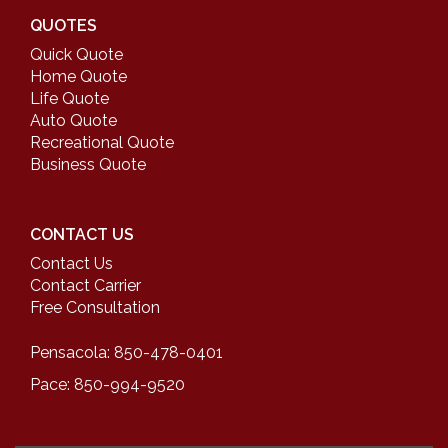
QUOTES
Quick Quote
Home Quote
Life Quote
Auto Quote
Recreational Quote
Business Quote
CONTACT US
Contact Us
Contact Carrier
Free Consultation
Pensacola: 850-478-0401
Pace: 850-994-9520