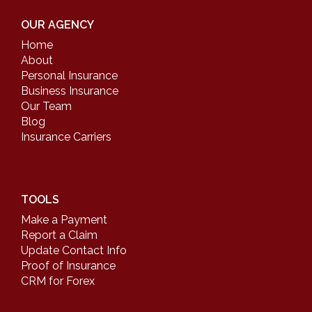
OUR AGENCY
Home
About
Personal Insurance
Business Insurance
Our Team
Blog
Insurance Carriers
TOOLS
Make a Payment
Report a Claim
Update Contact Info
Proof of Insurance
CRM for Forex