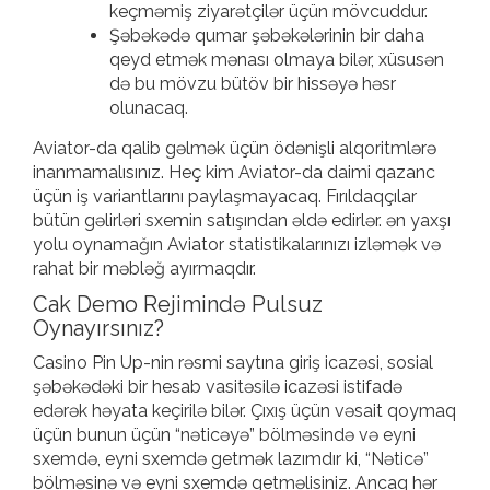
keçməmiş ziyarətçilər üçün mövcuddur.
Şəbəkədə qumar şəbəkələrinin bir daha
qeyd etmək mənası olmaya bilər, xüsusən
də bu mövzu bütöv bir hissəyə həsr
olunacaq.
Aviator-da qalib gəlmək üçün ödənişli alqoritmlərə
inanmamalısınız. Heç kim Aviator-da daimi qazanc
üçün iş variantlarını paylaşmayacaq. Fırıldaqçılar
bütün gəlirləri sxemin satışından əldə edirlər. ən yaxşı
yolu oynamağın Aviator statistikalarınızı izləmək və
rahat bir məbləğ ayırmaqdır.
Cak Demo Rejimində Pulsuz
Oynayırsınız?
Casino Pin Up-nin rəsmi saytına giriş icazəsi, sosial
şəbəkədəki bir hesab vasitəsilə icazəsi istifadə
edərək həyata keçirilə bilər. Çıxış üçün vəsait qoymaq
üçün bunun üçün “nəticəyə” bölməsində və eyni
sxemdə, eyni sxemdə getmək lazımdır ki, “Nəticə”
bölməsinə və eyni sxemdə getməlisiniz. Ancaq hər