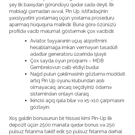
şey ilk baxışdan göründüyü qədər sadə deyil. İlk
məbləği çıxmadan əvvəl, Pin Up, istifadəçinin
şəxsiyyətini yoxlamaq üçün yoxlama proseduru
aparmaq hüququna malikdir. Buna görə özünüzü
profildə vacib məlumat göstərmək çox vacibdir.
Aviator, təyyarənin uçuş alqoritmini
hesablamağa imkan verməyən təsadüfi
ədədlər generatoru üzərində işləyir.
Çox sayda oyun proqramı – MDB
Gembrelovun cəlb etdiyi budur.
Nağd pulun çəkilməsinin gözləmə müddəti
artıq Pin Up oyunu klubundan asılı
olmayacaq, ancaq seçdiyiniz ödəmə
sistemindən onlayn olaraq.
İkincisi açıq qala bilər və x5-x10 çarpmasını
gözləyin.
Xoş gəldin bonusunun bir hissəsi kimi Pin-Up ilk
depozit üçün 2500 manata qədər bonus və 250
pulsuz fırlanma təklif edir. 50 pulsuz fırlanma dərhal