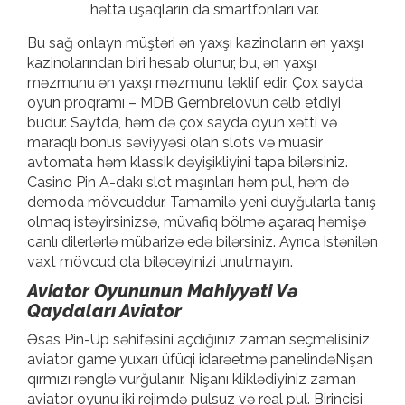
hətta uşaqların da smartfonları var.
Bu sağ onlayn müştəri ən yaxşı kazinoların ən yaxşı
kazinolarından biri hesab olunur, bu, ən yaxşı
məzmunu ən yaxşı məzmunu təklif edir. Çox sayda
oyun proqramı – MDB Gembrelovun cəlb etdiyi
budur. Saytda, həm də çox sayda oyun xətti və
maraqlı bonus səviyyəsi olan slots və müasir
avtomata həm klassik dəyişikliyini tapa bilərsiniz.
Casino Pin A-dakı slot maşınları həm pul, həm də
demoda mövcuddur. Tamamilə yeni duyğularla tanış
olmaq istəyirsinizsə, müvafiq bölmə açaraq həmişə
canlı dilerlərlə mübarizə edə bilərsiniz. Ayrıca istənilən
vaxt mövcud ola biləcəyinizi unutmayın.
Aviator Oyununun Mahiyyəti Və
Qaydaları Aviator
Əsas Pin-Up səhifəsini açdığınız zaman seçməlisiniz
aviator game yuxarı üfüqi idarəetmə panelindəNişan
qırmızı rənglə vurğulanır. Nişanı kliklədiyiniz zaman
aviator oyunu iki rejimdə pulsuz və real pul. Birincisi