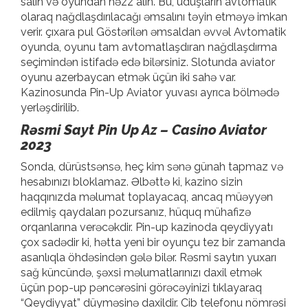
salın və oyundan həzz alın. Bu, uduşların avtomatik
olaraq nağdlaşdırılacağı əmsalını təyin etməyə imkan
verir. çıxara pul Göstərilən əmsaldan əvvəl Avtomatik
oyunda, oyunu tam avtomatlaşdıran nağdlaşdırma
seçimindən istifadə edə bilərsiniz. Slotunda aviator
oyunu azerbaycan etmək üçün iki sahə var.
Kazinosunda Pin-Up Aviator yuvası ayrıca bölmədə
yerləşdirilib.
Rəsmi Sayt Pin Up Az – Casino Aviator
2023
Sonda, dürüstsənsə, heç kim sənə günah tapmaz və
hesabınızı bloklamaz. Əlbəttə ki, kazino sizin
haqqınızda məlumat toplayacaq, ancaq müəyyən
edilmiş qaydaları pozursanız, hüquq mühafizə
orqanlarına verəcəkdir. Pin-up kazinoda qeydiyyatı
çox sadədir ki, hətta yeni bir oyunçu tez bir zamanda
asanlıqla öhdəsindən gələ bilər. Rəsmi saytın yuxarı
sağ küncündə, şəxsi məlumatlarınızı daxil etmək
üçün pop-up pəncərəsini görəcəyinizi tıklayaraq
“Qeydiyyat” düyməsinə daxildir. Cib telefonu nömrəsi