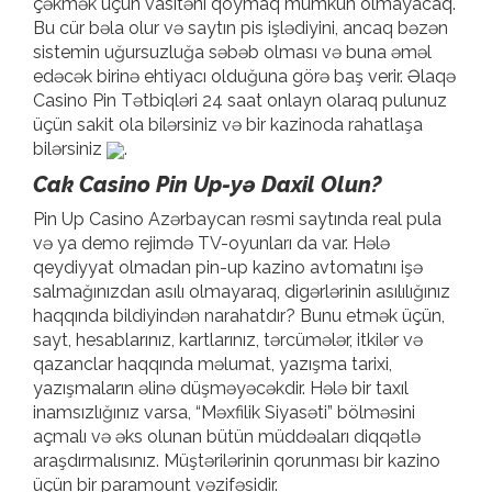
çəkmək üçün vasitəni qoymaq mümkün olmayacaq.
Bu cür bəla olur və saytın pis işlədiyini, ancaq bəzən
sistemin uğursuzluğa səbəb olması və buna əməl
edəcək birinə ehtiyacı olduğuna görə baş verir. Əlaqə
Casino Pin Tətbiqləri 24 saat onlayn olaraq pulunuz
üçün sakit ola bilərsiniz və bir kazinoda rahatlaşa
bilərsiniz
.
Cak Casino Pin Up-yə Daxil Olun?
Pin Up Casino Azərbaycan rəsmi saytında real pula
və ya demo rejimdə TV-oyunları da var. Hələ
qeydiyyat olmadan pin-up kazino avtomatını işə
salmağınızdan asılı olmayaraq, digərlərinin asılılığınız
haqqında bildiyindən narahatdır? Bunu etmək üçün,
sayt, hesablarınız, kartlarınız, tərcümələr, itkilər və
qazanclar haqqında məlumat, yazışma tarixi,
yazışmaların əlinə düşməyəcəkdir. Hələ bir taxıl
inamsızlığınız varsa, “Məxfilik Siyasəti” bölməsini
açmalı və əks olunan bütün müddəaları diqqətlə
araşdırmalısınız. Müştərilərinin qorunması bir kazino
üçün bir paramount vəzifəsidir.