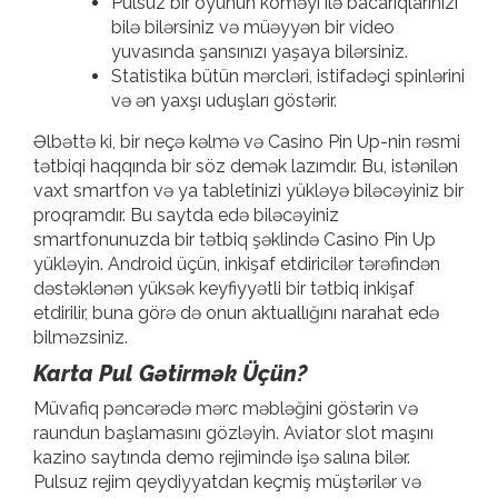
Pulsuz bir oyunun köməyi ilə bacarıqlarınızı
bilə bilərsiniz və müəyyən bir video
yuvasında şansınızı yaşaya bilərsiniz.
Statistika bütün mərcləri, istifadəçi spinlərini
və ən yaxşı uduşları göstərir.
Əlbəttə ki, bir neçə kəlmə və Casino Pin Up-nin rəsmi
tətbiqi haqqında bir söz demək lazımdır. Bu, istənilən
vaxt smartfon və ya tabletinizi yükləyə biləcəyiniz bir
proqramdır. Bu saytda edə biləcəyiniz
smartfonunuzda bir tətbiq şəklində Casino Pin Up
yükləyin. Android üçün, inkişaf etdiricilər tərəfindən
dəstəklənən yüksək keyfiyyətli bir tətbiq inkişaf
etdirilir, buna görə də onun aktuallığını narahat edə
bilməzsiniz.
Karta Pul Gətirmək Üçün?
Müvafiq pəncərədə mərc məbləğini göstərin və
raundun başlamasını gözləyin. Aviator slot maşını
kazino saytında demo rejimində işə salına bilər.
Pulsuz rejim qeydiyyatdan keçmiş müştərilər və