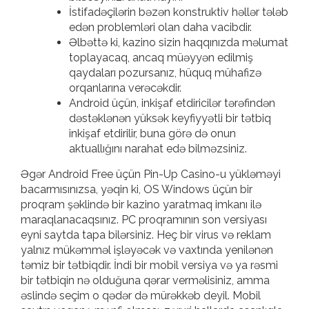
İstifadəçilərin bəzən konstruktiv həllər tələb
edən problemləri olan daha vacibdir.
Əlbəttə ki, kazino sizin haqqınızda məlumat
toplayacaq, ancaq müəyyən edilmiş
qaydaları pozursanız, hüquq mühafizə
orqanlarına verəcəkdir.
Android üçün, inkişaf etdiricilər tərəfindən
dəstəklənən yüksək keyfiyyətli bir tətbiq
inkişaf etdirilir, buna görə də onun
aktuallığını narahat edə bilməzsiniz.
Əgər Android Free üçün Pin-Up Casino-u yükləməyi
bacarmısınızsa, yəqin ki, OS Windows üçün bir
proqram şəklində bir kazino yaratmaq imkanı ilə
maraqlanacaqsınız. PC proqramının son versiyası
eyni saytda tapa bilərsiniz. Heç bir virus və reklam
yalnız mükəmməl işləyəcək və vaxtında yenilənən
təmiz bir tətbiqdir. İndi bir mobil versiya və ya rəsmi
bir tətbiqin nə olduğuna qərar verməlisiniz, amma
əslində seçim o qədər də mürəkkəb deyil. Mobil