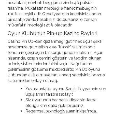
hesablanır, növbəti beş gün ərzində 40 pulsuz
fırlanma. Mükafatın məbləği əmanət məbləğinin
100%-ni təşkil edir. Qeydiyyatdan keçdiyiniz andan
bir saat ərzində hesabınızı doldursanız, o zaman
mükafatın məbləği 120% olacaqdır.
Oyun Klubunun Pin-up Kazino Rəyləri
Casino Pin Up-dən qazanmağı gətirmək üçün şəxsi
hesabınıza getməlisiniz və “Kassir” sekmesinde
fondların çıxışı üçün bir sorğu göndərməlisiniz. Açan
nişanında, çıxışın cəmini göstərin və təqdim olunan
ödəniş sistemlərindən birini seçin. Nağd pulun
çəkilməsinin gözləmə müddəti artıq Pin Up oyunu
klubundan asılı olmayacaq, ancaq seçdiyiniz ödəmə
sistemindən onlayn olaraq.
Yuvası aviator oyunu Şanslı Təyyarənin son
uçuşlarının tarixini saxlayır.
Siz oyununda hər hansı digər slotlarda
olduğu kimi qalib gələ bilərsiniz.
Rəqəmsal texnologiyaların inkişafında,