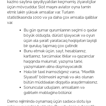
kazino saytına qeydiyyatdan keçməmiş ziyarətçilər
üçün mövcuddur. Slot maşını aviator oyna təmin
etmir, lakin yüksək əmsallar var. Turların
statistikasında 1000 və ya daha çox əmsalla qaliblər
var.
Bu gün qumar qurumlarının seçimi o qədər
böyük olduqda, dürüst işləyəcək və oyun
üçün əla şərait yaratacaq həqiqətən layiqli
bir quruluş tapmaq çox çətindir.
Bunu etmək üçün, sayt, hesablarınız,
kartlarınız, tərcümələr, itkilər və qazanclar
haqqında məlumat, yazışma tarixi,
yazışmaların əlinə düşməyəcəkdir.
Hələ bir taxıl inamsızlığınız varsa, “Məxfilik
Siyasəti” bölməsini açmalı və əks olunan
bütün müddəaları diqqətlə araşdırmalısınız.
Sonuncular uduşların, əmsalların və
gəlirlərin məbləğinə bölünür.
Demo rejimində oynamaq üçün sadəcə slotu işə