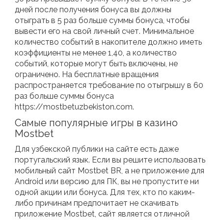
дней после получения бонуса вы должны
отыграть в 5 раз больше суммы бонуса, чтобы
вывести его на свой личный счет. Минимальное
количество событий в накопителе должно иметь
коэффициенты не менее 1,40, а количество
событий, которые могут быть включены, не
ограничено. На бесплатные вращения
распространяется требование по отыгрышу в 60
раз больше суммы бонуса
https://mostbetuzbekiston.com
.
Самые популярные игры в казино
Mostbet
Для узбекской публики на сайте есть даже
португальский язык. Если вы решите использовать
мобильный сайт Mostbet BR, а не приложение для
Android или версию для ПК, вы не пропустите ни
одной акции или бонуса. Для тех, кто по каким-
либо причинам предпочитает не скачивать
приложение Mostbet, сайт является отличной