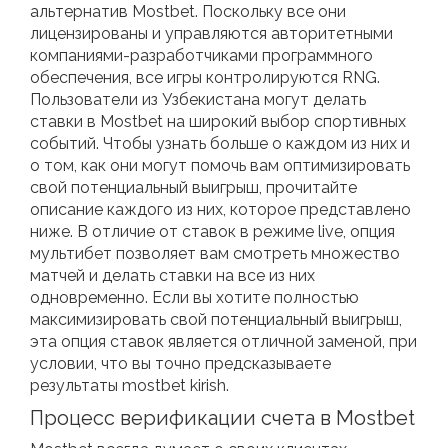
альтернатив Mostbet. Поскольку все они
лицензированы и управляются авторитетными
компаниями-разработчиками программного
обеспечения, все игры контролируются RNG.
Пользователи из Узбекистана могут делать
ставки в Mostbet на широкий выбор спортивных
событий. Чтобы узнать больше о каждом из них и
о том, как они могут помочь вам оптимизировать
свой потенциальный выигрыш, прочитайте
описание каждого из них, которое представлено
ниже. В отличие от ставок в режиме live, опция
мультибет позволяет вам смотреть множество
матчей и делать ставки на все из них
одновременно. Если вы хотите полностью
максимизировать свой потенциальный выигрыш,
эта опция ставок является отличной заменой, при
условии, что вы точно предсказываете
результаты
mostbet kirish
.
Процесс верификации счета в Mostbet