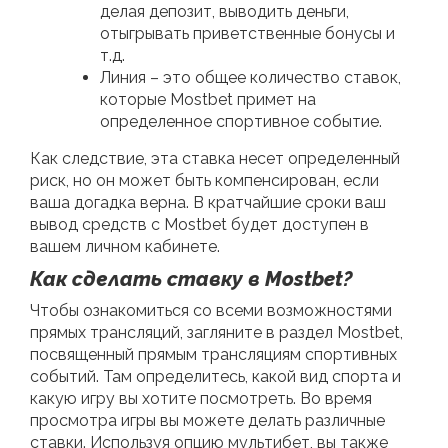
делая депозит, выводить деньги,
отыгрывать приветственные бонусы и
т.д.
Линия – это общее количество ставок,
которые Mostbet примет на
определенное спортивное событие.
Как следствие, эта ставка несет определенный
риск, но он может быть компенсирован, если
ваша догадка верна. В кратчайшие сроки ваш
вывод средств с Mostbet будет доступен в
вашем личном кабинете.
Как сделать ставку в Mostbet?
Чтобы ознакомиться со всеми возможностями
прямых трансляций, загляните в раздел Mostbet,
посвященный прямым трансляциям спортивных
событий. Там определитесь, какой вид спорта и
какую игру вы хотите посмотреть. Во время
просмотра игры вы можете делать различные
ставки. Используя опцию мультибет, вы также