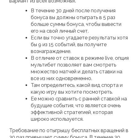
вариант из всех возможных.
В течение 30 дней после получения
бонуса вы должны отыграть в 5 раз
больше суммы бонуса, чтобы вывести
его на свой личный счет.
Если вы точно угадаете результаты хотя
бы 9 из 15 событий, вы получите
вознаграждение.
В отличие от ставок в режиме live, опция
мультибет позволяет вам смотреть
множество матчей и делать ставки на
все из них одновременно.
Там определитесь, какой вид спорта и
какую игру вы хотите посмотреть.
Ее можно сравнить с ранней ставкой на
будущие события, что является очень
эффективной стратегией, которая
широко используется.
Требование по отыгрышу бесплатных вращений в
30 раз превышает сумму бонуса. В течение 30