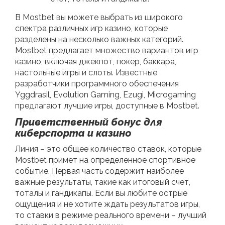
В Mostbet вы можете выбрать из широкого
спектра различных игр казино, которые
разделены на несколько важных категорий.
Mostbet предлагает множество вариантов игр
казино, включая джекпот, покер, баккара,
настольные игры и слоты. Известные
разработчики программного обеспечения
Yggdrasil, Evolution Gaming, Ezugi, Microgaming
предлагают лучшие игры, доступные в Mostbet.
Приветственный бонус для
киберспорта и казино
Линия – это общее количество ставок, которые
Mostbet примет на определенное спортивное
событие. Первая часть содержит наиболее
важные результаты, такие как итоговый счет,
тоталы и гандикапы. Если вы любите острые
ощущения и не хотите ждать результатов игры,
то ставки в режиме реального времени – лучший