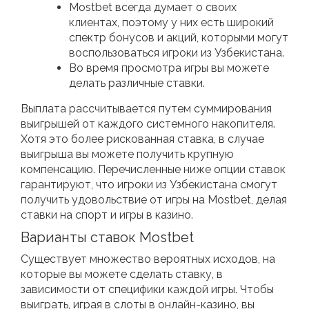
Mostbet всегда думает о своих
клиентах, поэтому у них есть широкий
спектр бонусов и акций, которыми могут
воспользоваться игроки из Узбекистана.
Во время просмотра игры вы можете
делать различные ставки.
Выплата рассчитывается путем суммирования
выигрышей от каждого системного накопителя.
Хотя это более рискованная ставка, в случае
выигрыша вы можете получить крупную
компенсацию. Перечисленные ниже опции ставок
гарантируют, что игроки из Узбекистана смогут
получить удовольствие от игры на Mostbet, делая
ставки на спорт и игры в казино.
Варианты ставок Mostbet
Существует множество вероятных исходов, на
которые вы можете сделать ставку, в
зависимости от специфики каждой игры. Чтобы
выиграть, играя в слоты в онлайн-казино, вы