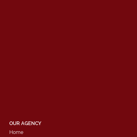
OUR AGENCY
Home