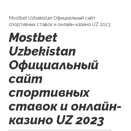
Mostbet Uzbekistan Официальный сайт
спортивных ставок и онлайн-казино UZ 2023
Mostbet
Uzbekistan
Официальный
сайт
спортивных
ставок и онлайн-
казино UZ 2023