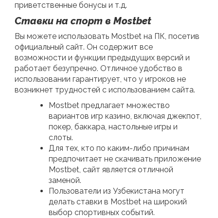
приветственные бонусы и т.д.
Ставки на спорт в Mostbet
Вы можете использовать Mostbet на ПК, посетив
официальный сайт. Он содержит все
возможности и функции предыдущих версий и
работает безупречно. Отличное удобство в
использовании гарантирует, что у игроков не
возникнет трудностей с использованием сайта.
Mostbet предлагает множество
вариантов игр казино, включая джекпот,
покер, баккара, настольные игры и
слоты.
Для тех, кто по каким-либо причинам
предпочитает не скачивать приложение
Mostbet, сайт является отличной
заменой.
Пользователи из Узбекистана могут
делать ставки в Mostbet на широкий
выбор спортивных событий.