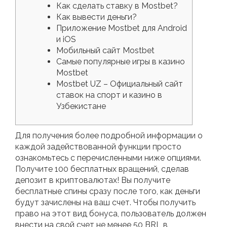
Как сделать ставку в Mostbet?
Как вывести деньги?
Приложение Mostbet для Android
и iOS
Мобильный сайт Mostbet
Самые популярные игры в казино
Mostbet
Mostbet UZ – Официальный сайт
ставок на спорт и казино в
Узбекистане
Для получения более подробной информации о
каждой задействованной функции просто
ознакомьтесь с перечисленными ниже опциями.
Получите 100 бесплатных вращений, сделав
депозит в криптовалютах! Вы получите
бесплатные спины сразу после того, как деньги
будут зачислены на ваш счет. Чтобы получить
право на этот вид бонуса, пользователь должен
внести на свой счет не менее 50 BRL в