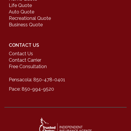
Life Quote
Auto Quote
Recreational Quote
Business Quote
CONTACT US
Contact Us
Contact Carrier
Free Consultation
Pensacola: 850-478-0401
Pace: 850-994-9520