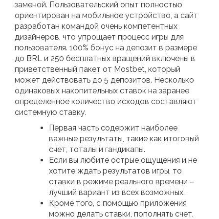
заменой. Пользовательский опыт полностью
ориентирован на мобильное устройство, а сайт
разработан командой очень компетентных
дизайнеров, что упрощает процесс игры для
пользователя. 100% бонус на депозит в размере
до BRL и 250 бесплатных вращений включены в
приветственный пакет от Mostbet, который
может действовать до 5 депозитов. Несколько
одинаковых накопительных ставок на заранее
определенное количество исходов составляют
системную ставку.
Первая часть содержит наиболее
важные результаты, такие как итоговый
счет, тоталы и гандикапы.
Если вы любите острые ощущения и не
хотите ждать результатов игры, то
ставки в режиме реального времени –
лучший вариант из всех возможных.
Кроме того, с помощью приложения
можно делать ставки, пополнять счет,