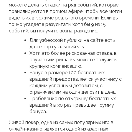
можете делать ставки на ряд событий, которые
транслируются в прямом эфире, чтобы все могли
видеть их в режиме реального времени. Если вы
точно угадаете результаты хотя бы 9 из 15
событий, вы получите вознаграждение.
Для узбекской публики на сайте есть
даже португальский язык.
Хотя это более рискованная ставка, в
случае выигрыша вы можете получить
крупную компенсацию.
Бонус в размере 100 бесплатных
вращений предоставляется участнику с
каждым успешным депозитом, с
ограничением на один депозит в день.
Требование по отыгрышу бесплатных
вращений в 30 раз превышает сумму
бонуса.
Живой покер, одна из самых популярных игр в
онлайн-казино, является одной из азартных