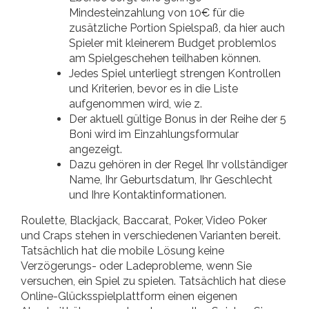
Mindesteinzahlung von 10€ für die
zusätzliche Portion Spielspaß, da hier auch
Spieler mit kleinerem Budget problemlos
am Spielgeschehen teilhaben können.
Jedes Spiel unterliegt strengen Kontrollen
und Kriterien, bevor es in die Liste
aufgenommen wird, wie z.
Der aktuell gültige Bonus in der Reihe der 5
Boni wird im Einzahlungsformular
angezeigt.
Dazu gehören in der Regel Ihr vollständiger
Name, Ihr Geburtsdatum, Ihr Geschlecht
und Ihre Kontaktinformationen.
Roulette, Blackjack, Baccarat, Poker, Video Poker
und Craps stehen in verschiedenen Varianten bereit.
Tatsächlich hat die mobile Lösung keine
Verzögerungs- oder Ladeprobleme, wenn Sie
versuchen, ein Spiel zu spielen. Tatsächlich hat diese
Online-Glücksspielplattform einen eigenen