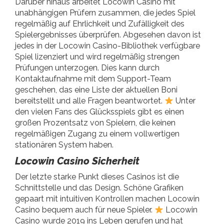
Darüber hinaus arbeitet Locowin Casino mit
unabhängigen Prüfern zusammen, die jedes Spiel
regelmäßig auf Ehrlichkeit und Zufälligkeit des
Spielergebnisses überprüfen. Abgesehen davon ist
jedes in der Locowin Casino-Bibliothek verfügbare
Spiel lizenziert und wird regelmäßig strengen
Prüfungen unterzogen. Dies kann durch
Kontaktaufnahme mit dem Support-Team
geschehen, das eine Liste der aktuellen Boni
bereitstellt und alle Fragen beantwortet.
Unter
den vielen Fans des Glücksspiels gibt es einen
großen Prozentsatz von Spielern, die keinen
regelmäßigen Zugang zu einem vollwertigen
stationären System haben.
Locowin Casino Sicherheit
Der letzte starke Punkt dieses Casinos ist die
Schnittstelle und das Design. Schöne Grafiken
gepaart mit intuitiven Kontrollen machen Locowin
Casino bequem auch für neue Spieler.
Locowin
Casino wurde 2019 ins Leben gerufen und hat