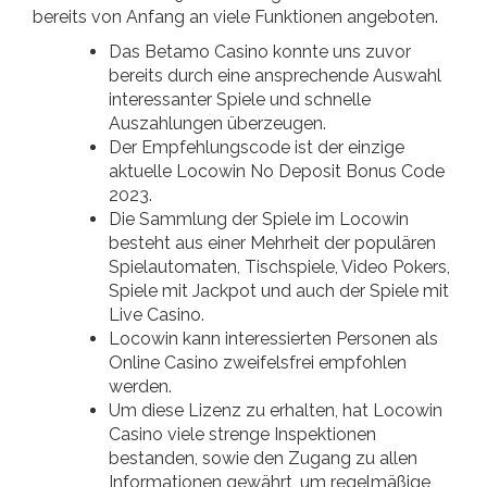
bereits von Anfang an viele Funktionen angeboten.
Das Betamo Casino konnte uns zuvor
bereits durch eine ansprechende Auswahl
interessanter Spiele und schnelle
Auszahlungen überzeugen.
Der Empfehlungscode ist der einzige
aktuelle Locowin No Deposit Bonus Code
2023.
Die Sammlung der Spiele im Locowin
besteht aus einer Mehrheit der populären
Spielautomaten, Tischspiele, Video Pokers,
Spiele mit Jackpot und auch der Spiele mit
Live Casino.
Locowin kann interessierten Personen als
Online Casino zweifelsfrei empfohlen
werden.
Um diese Lizenz zu erhalten, hat Locowin
Casino viele strenge Inspektionen
bestanden, sowie den Zugang zu allen
Informationen gewährt, um regelmäßige