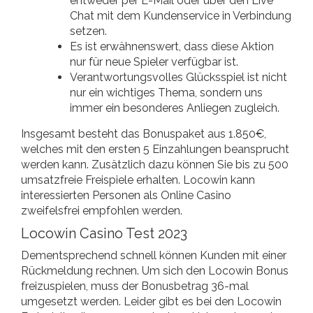
entweder per E-Mail oder über den Live
Chat mit dem Kundenservice in Verbindung
setzen.
Es ist erwähnenswert, dass diese Aktion
nur für neue Spieler verfügbar ist.
Verantwortungsvolles Glücksspiel ist nicht
nur ein wichtiges Thema, sondern uns
immer ein besonderes Anliegen zugleich.
Insgesamt besteht das Bonuspaket aus 1.850€,
welches mit den ersten 5 Einzahlungen beansprucht
werden kann. Zusätzlich dazu können Sie bis zu 500
umsatzfreie Freispiele erhalten. Locowin kann
interessierten Personen als Online Casino
zweifelsfrei empfohlen werden.
Locowin Casino Test 2023
Dementsprechend schnell können Kunden mit einer
Rückmeldung rechnen. Um sich den Locowin Bonus
freizuspielen, muss der Bonusbetrag 36-mal
umgesetzt werden. Leider gibt es bei den Locowin