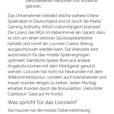
verschiedenen Versionen von Roulette
glänzen.
Das Unternehmen betreibt etliche weitere Online
Spielhallen in Deutschland und ist durch die Malta
Gaming Authority (MGA) vollumfänglich lizenziert.
Die Lizenz der MGA ist dabei immer ein Garant, dass
es sich um einen seriösen Glücksspielanbieter
handelt und somit ein Locowin Casino Betrug
ausgeschlossen werden kann. Die Webseite wird
automatisch für das mobile Spielvergnügen
optimiert. Sämtliche Spiele, Boni und andere
Angebote können mit dem Mobilgerät genutzt
werden. Locowin hat nicht nur Neukunden mit dem
Willkommensbonus, sondern auch bestehenden und
treuen Kunden einiges zu bieten. Jeden Montag
erhalten Kunden durch die Bonusaktion „Verrückter
Cashback“ Geld auf ihr Konto.
Was spricht für das Locowin?
Sie müssen nur die mobile Datenverbindung