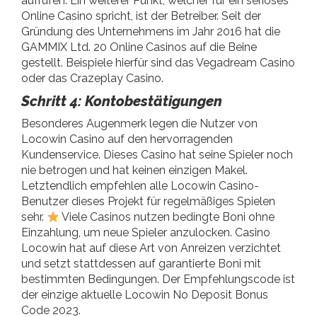
aufrufen. Ein weiterer Punkt, welcher für ein seriöses
Online Casino spricht, ist der Betreiber. Seit der
Gründung des Unternehmens im Jahr 2016 hat die
GAMMIX Ltd. 20 Online Casinos auf die Beine
gestellt. Beispiele hierfür sind das Vegadream Casino
oder das Crazeplay Casino.
Schritt 4: Kontobestätigungen
Besonderes Augenmerk legen die Nutzer von
Locowin Casino auf den hervorragenden
Kundenservice. Dieses Casino hat seine Spieler noch
nie betrogen und hat keinen einzigen Makel.
Letztendlich empfehlen alle Locowin Casino-
Benutzer dieses Projekt für regelmäßiges Spielen
sehr.
Viele Casinos nutzen bedingte Boni ohne
Einzahlung, um neue Spieler anzulocken. Casino
Locowin hat auf diese Art von Anreizen verzichtet
und setzt stattdessen auf garantierte Boni mit
bestimmten Bedingungen. Der Empfehlungscode ist
der einzige aktuelle Locowin No Deposit Bonus
Code 2023.