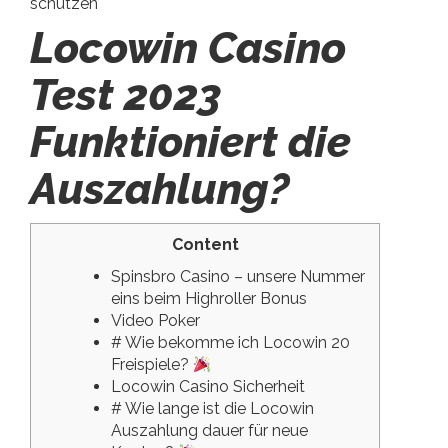
schützen
Locowin Casino
Test 2023
Funktioniert die
Auszahlung?
Content
Spinsbro Casino – unsere Nummer
eins beim Highroller Bonus
Video Poker
# Wie bekomme ich Locowin 20
Freispiele?
Locowin Casino Sicherheit
# Wie lange ist die Locowin
Auszahlung dauer für neue