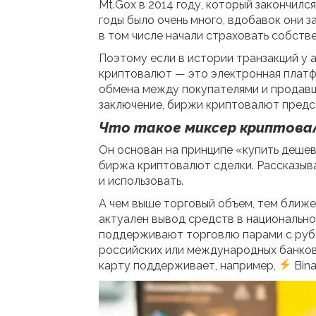
Mt.Gox в 2014 году, который закончил
годы было очень много, вдобавок они з
в том числе начали страховать собств
Поэтому если в истории транзакций у 
криптовалют — это электронная платф
обмена между покупателями и продавца
заключение, биржи криптовалют предс
Что такое миксер криптова
Он основан на принципе «купить дешев
биржа криптовалют
сделки. Рассказыва
и использовать.
А чем выше торговый объем, тем ближе
актуален вывод средств в национально
поддерживают торговлю парами с рубл
российских или международных банков (T
карту поддерживает, например,
Bina