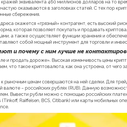
ся кражей эквивалента 460 миллионов долларов на то вре
ачастую оказываются в заголовках статей. С тех пор кри
енные сбережения.
адреса окажется «грязный» контрагент, есть высокий рис
орма, которая позволяет покупать и продавать криптова
ми, а также осуществляет функции хранения и обеспече
тавляют собой мощный инструмент для торговли и инвес
лют и почему с ним лучше не контактиро
ле и продать дороже». Высокая изменчивость цены крип
ем, что такое криптовалюта, как она устроена, от чего за
 к рыночным ценам совершаются на ней сделки. Для тре
й валюте – российских рублях (RUB). Данную возможнос
ем. Вывести рубли можно с помощью российских платежн
inkoff, Raiffeisen, BCS, Citibank) или карты мобильных 
nce.