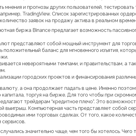
ь мнения и прогнозы других пользователей, тестировать 
апример, TradingView. Список зарегистрированных орде
 количество заявок на продажу актива в реальном време
ютная биржа Binance предлагает возможность пассивног
алют представляют собой мощный инструмент для торгов
ь положительный баланс для мгновенного изъятия, котор
жи.
звивается невероятными темпами, и правительствам, а т
ем.
ализации городских проектов и финансирования различн
 валюту, а она продолжает падать в цене. Именно поэто
о капитала, торгуя на бирже. Для того чтобы при скромн
едлагают трейдерам “кредитное плечо”. Это возможность
ой выигрыш. Компьютерная часть представляет собой сер
роводимых ими торговых сделках. От того, какое количес
 сервисов.
случались значительно чаще, чем того бы хотелось. Чего