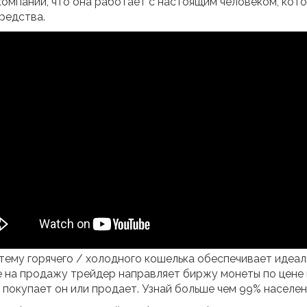
компании, что она работает с настоящим человеком, кот
редства.
тему горячего / холодного кошелька обеспечивает идеа
 на продажу трейдер направляет биржу монеты по цене 
, покупает он или продает. Узнай больше чем 99% населен