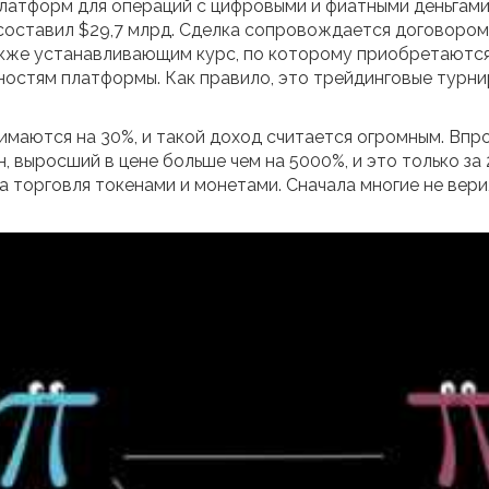
латформ для операций с цифровыми и фиатными деньгами
а составил $29,7 млрд. Сделка сопровождается договоро
акже устанавливающим курс, по которому приобретаются
остям платформы. Как правило, это трейдинговые турнир
нимаются на 30%, и такой доход считается огромным. Впр
 выросший в цене больше чем на 5000%, и это только за 2
торговля токенами и монетами. Сначала многие не вери