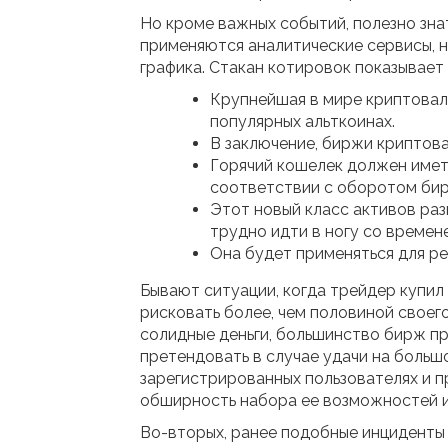
Но кроме важных событий, полезно знат
применяются аналитические сервисы, н
графика. Стакан котировок показывает
Крупнейшая в мире криптовал
популярных альткоинах.
В заключение, биржи криптов
Горячий кошелек должен имет
соответствии с оборотом бир
Этот новый класс активов ра
трудно идти в ногу со времен
Она будет применяться для ре
Бывают ситуации, когда трейдер купил
рисковать более, чем половиной своег
солидные деньги, большинство бирж пр
претендовать в случае удачи на больш
зарегистрированных пользователях и п
обширность набора ее возможностей и
Во-вторых, ранее подобные инциденты 