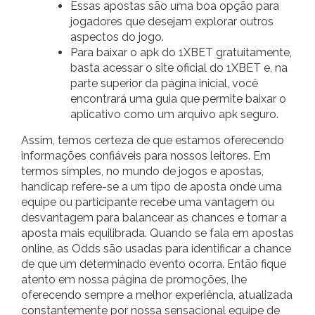
Essas apostas são uma boa opção para
jogadores que desejam explorar outros
aspectos do jogo.
Para baixar o apk do 1XBET gratuitamente,
basta acessar o site oficial do 1XBET e, na
parte superior da página inicial, você
encontrará uma guia que permite baixar o
aplicativo como um arquivo apk seguro.
Assim, temos certeza de que estamos oferecendo
informações confiáveis para nossos leitores. Em
termos simples, no mundo de jogos e apostas,
handicap refere-se a um tipo de aposta onde uma
equipe ou participante recebe uma vantagem ou
desvantagem para balancear as chances e tornar a
aposta mais equilibrada. Quando se fala em apostas
online, as Odds são usadas para identificar a chance
de que um determinado evento ocorra. Então fique
atento em nossa página de promoções, lhe
oferecendo sempre a melhor experiência, atualizada
constantemente por nossa sensacional equipe de