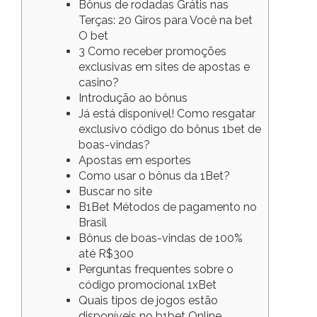
Bônus de rodadas Grátis nas
Terças: 20 Giros para Você na bet
O bet
3 Como receber promoções
exclusivas em sites de apostas e
casino?
Introdução ao bônus
Já está disponível! Como resgatar
exclusivo código do bônus 1bet de
boas-vindas?
Apostas em esportes
Como usar o bônus da 1Bet?
Buscar no site
B1Bet Métodos de pagamento no
Brasil
Bônus de boas-vindas de 100%
até R$300
Perguntas frequentes sobre o
código promocional 1xBet
Quais tipos de jogos estão
disponíveis no b1bet Online