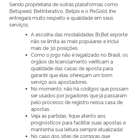
Sendo proprietária de outras plataformas como
Betspeed, BetInterativo, Betpix e o PixGold, lhe
entregará muito respeito e qualidade em seus
serviços.
A escolha das modalidades B1Bet esporte
não se limita às mais populares e inclui
mais de 30 posições.
Como o jogo não é legalizado no Brasil, os
órgãos de licenciamento verificam a
qualidade das casas de aposta para
garantir que elas ofereçam um bom
serviço aos apostadores.
No momento, não há códigos que possam
ser usados por jogadores que já passaram
pelo processo de registro nessa casa de
apostas.
Veja as partidas, fique atento aos
prognósticos para facilitar suas apostas e
mantenha sua leitura sempre atualizada!
No caso dos sites de compras que