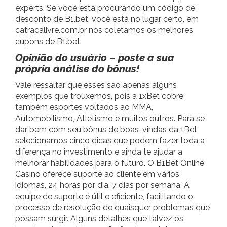
experts. Se você está procurando um código de
desconto de B1.bet, você está no lugar certo, em
catracalivre.com.br nós coletamos os melhores
cupons de B1.bet.
Opinião do usuário – poste a sua
própria análise do bônus!
Vale ressaltar que esses são apenas alguns
exemplos que trouxemos, pois a 1xBet cobre
também esportes voltados ao MMA,
Automobilismo, Atletismo e muitos outros. Para se
dar bem com seu bônus de boas-vindas da 1Bet,
selecionamos cinco dicas que podem fazer toda a
diferença no investimento e ainda te ajudar a
melhorar habilidades para o futuro. O B1Bet Online
Casino oferece suporte ao cliente em vários
idiomas, 24 horas por dia, 7 dias por semana. A
equipe de suporte é útil e eficiente, facilitando o
processo de resolução de quaisquer problemas que
possam surgir. Alguns detalhes que talvez os