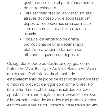
gestão desse capital parte fundamental
do entretenimento.
Para ser mais preciso, ao visitar um site
através do nosso link, e após fazer um
depósito, receberemos uma comissão,
sem nenhum custo adicional para o
usuário.
Todavia, dependendo da oferta
promocional de uma determinada
plataforma, poderão também ser
utilizados aquando do depósito.
Os jogadores poderão desfrutar de jogos como
Roleta Ao Vivo, Blackjack Ao Vivo, Bacará Ao Vivo e
muito mais. Portanto, cada visitante do
estabelecimento de jogos de azar pode sempre tirar
o máximo proveito de jogar com dinheiro real. Por
isso, é fundamental ter responsabilidade e fazer
apostas com moderação e bom senso. Além disso,
é importante entender as odds e as probabilidades
e utilizá-las a seu favor. Portanto, fique tranquilo; em