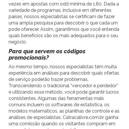
vezes em apostas com odd mínima de 1.80. Dada a
variedade de programas, inclusive em diferentes
países, nossos especialistas se certificam de fazer
uma ampla pesquisa para descobrir o que cada um
pode oferecer. Assim, garantimos que você entenda
quais benefícios são os mais adequados para o seu
negócio.
Para que servem os códigos
promocionais?
Ao mesmo tempo, nossos especialistas têm muita
experiência em análises para descobrir quais ofertas
de serviço poderão trazer problemas.
Transcendendo o tradicional “vencedor e perdedor”
e utilizando esse método, você pode garantir lucros
consistentes. Algumas das ferramentas mais
comuns incluem os softwares de estatística, os
modelos matemáticos, as planilhas de controle e as
análises de especialistas. Catracalivre.com.br ganha
uma comissão quando os visitantes compram em