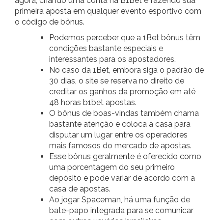
agora, criando uma conta na B1Bet e fazendo sua
primeira aposta em qualquer evento esportivo com
o código de bônus.
Podemos perceber que a 1Bet bônus têm
condições bastante especiais e
interessantes para os apostadores.
No caso da 1Bet, embora siga o padrão de
30 dias, o site se reserva no direito de
creditar os ganhos da promoção em até
48 horas b1bet apostas.
O bônus de boas-vindas também chama
bastante atenção e coloca a casa para
disputar um lugar entre os operadores
mais famosos do mercado de apostas.
Esse bônus geralmente é oferecido como
uma porcentagem do seu primeiro
depósito e pode variar de acordo com a
casa de apostas.
Ao jogar Spaceman, há uma função de
bate-papo integrada para se comunicar