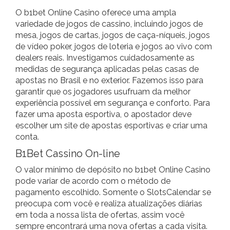
O b1bet Online Casino oferece uma ampla
variedade de jogos de cassino, incluindo jogos de
mesa, jogos de cartas, jogos de caça-níqueis, jogos
de vídeo poker, jogos de loteria e jogos ao vivo com
dealers reais. Investigamos cuidadosamente as
medidas de segurança aplicadas pelas casas de
apostas no Brasil e no exterior. Fazemos isso para
garantir que os jogadores usufruam da melhor
experiência possível em segurança e conforto. Para
fazer uma aposta esportiva, o apostador deve
escolher um site de apostas esportivas e criar uma
conta.
B1Bet Cassino On-line
O valor mínimo de depósito no b1bet Online Casino
pode variar de acordo com o método de
pagamento escolhido. Somente o SlotsCalendar se
preocupa com você e realiza atualizações diárias
em toda a nossa lista de ofertas, assim você
sempre encontrará uma nova ofertas a cada visita.