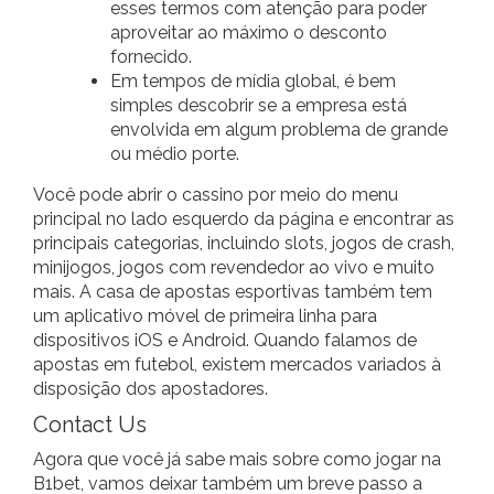
esses termos com atenção para poder
aproveitar ao máximo o desconto
fornecido.
Em tempos de mídia global, é bem
simples descobrir se a empresa está
envolvida em algum problema de grande
ou médio porte.
Você pode abrir o cassino por meio do menu
principal no lado esquerdo da página e encontrar as
principais categorias, incluindo slots, jogos de crash,
minijogos, jogos com revendedor ao vivo e muito
mais. A casa de apostas esportivas também tem
um aplicativo móvel de primeira linha para
dispositivos iOS e Android. Quando falamos de
apostas em futebol, existem mercados variados à
disposição dos apostadores.
Contact Us
Agora que você já sabe mais sobre como jogar na
B1bet, vamos deixar também um breve passo a