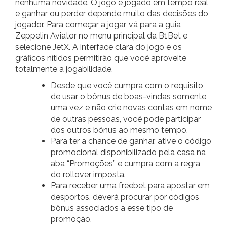
nenhuma novidade. O jogo é jogado em tempo real,
e ganhar ou perder depende muito das decisões do
jogador. Para começar a jogar, vá para a guia
Zeppelin Aviator no menu principal da B1Bet e
selecione JetX. A interface clara do jogo e os
gráficos nítidos permitirão que você aproveite
totalmente a jogabilidade.
Desde que você cumpra com o requisito
de usar o bônus de boas-vindas somente
uma vez e não crie novas contas em nome
de outras pessoas, você pode participar
dos outros bônus ao mesmo tempo.
Para ter a chance de ganhar, ative o código
promocional disponibilizado pela casa na
aba “Promoções” e cumpra com a regra
do rollover imposta.
Para receber uma freebet para apostar em
desportos, deverá procurar por códigos
bônus associados a esse tipo de
promoção.