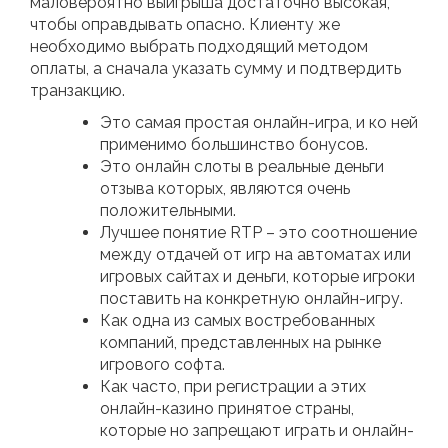
маловероятно выигрыша достаточно высокая,
чтобы оправдывать опасно. Клиенту же
необходимо выбрать подходящий методом
оплаты, а сначала указать сумму и подтвердить
транзакцию.
Это самая простая онлайн-игра, и ко ней
применимо большинство бонусов.
Это онлайн слоты в реальные деньги
отзыва которых, являются очень
положительными.
Лучшее понятие RTP – это соотношение
между отдачей от игр на автоматах или
игровых сайтах и деньги, которые игроки
поставить на конкретную онлайн-игру.
Как одна из самых востребованных
компаний, представленных на рынке
игрового софта.
Как часто, при регистрации а этих
онлайн-казино принятое страны,
которые но запрещают играть и онлайн-