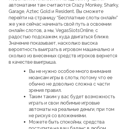
автоматами там считаются Crazy Monkey, Sharky,
Garage, Aztec Gold и Resident. Вы сможете
перейти на страницу “Бесплатные слоты онлайн”
же уже сейчас начинать свой путь а освоении
онлайн слотов, а мы, VegasSlotsOnline, с
радостью подскажем, куда двигаться ближе.
Значение показывает, насколько высока
вероятность выиграть в игровом машинально и
сколько из внесенных средств игроков вернется
в качестве выигрыша.
Вы не нужно особое много внимания
нюансам игры в слоты, потому что ее
обычно не довольно сложна с части
зрения правил.
Таким таким у вас будет возможность
играть и свои любимые игровые
автоматы на реальные деньги, при том
не рискуя со вложениями.
Можете быть спокойны, средства
поступите на ваш баланс в любом