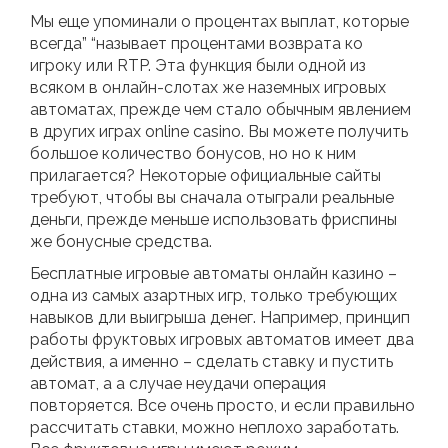
Мы еще упоминали о процентах выплат, которые
всегда” “называет процентами возврата ко
игроку или RTP. Эта функция были одной из
всяком в онлайн-слотах же наземных игровых
автоматах, прежде чем стало обычным явлением
в других играх online casino. Вы можете получить
большое количество бонусов, но но к ним
прилагается? Некоторые официальные сайты
требуют, чтобы вы сначала отыграли реальные
деньги, прежде меньше использовать фриспины
же бонусные средства.
Бесплатные игровые автоматы онлайн казино –
одна из самых азартных игр, только требующих
навыков дли выигрыша денег. Например, принцип
работы фруктовых игровых автоматов имеет два
действия, а именно – сделать ставку и пустить
автомат, а а случае неудачи операция
повторяется. Все очень просто, и если правильно
рассчитать ставки, можно неплохо заработать.