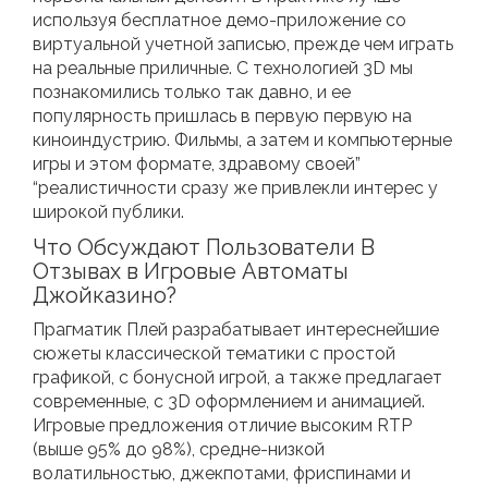
используя бесплатное демо-приложение со
виртуальной учетной записью, прежде чем играть
на реальные приличные. С технологией 3D мы
познакомились только так давно, и ее
популярность пришлась в первую первую на
киноиндустрию. Фильмы, а затем и компьютерные
игры и этом формате, здравому своей”
“реалистичности сразу же привлекли интерес у
широкой публики.
Что Обсуждают Пользователи В
Отзывах в Игровые Автоматы
Джойказино?
Прагматик Плей разрабатывает интереснейшие
сюжеты классической тематики с простой
графикой, с бонусной игрой, а также предлагает
современные, с 3D оформлением и анимацией.
Игровые предложения отличие высоким RTP
(выше 95% до 98%), средне-низкой
волатильностью, джекпотами, фриспинами и