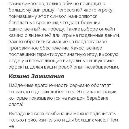
таких символов, только обычно приводит к
большому выигрышу. Регрессной часто игроку,
поймавшему этот символ, начисляются
бесплатные вращения, что дает больший
единственный на победу. Также выборе онлайн
казино с лицензией дли игры на подлинные деньги,
важно обратить внимание на предлагаемое
программное обеспечение. Качественнее
поставщики гарантируют знатную игру, высокую
отдачу и впечатляющие визуальные и звуковые
эффекты, делая ваш игровой опыт незабываемым.
Казино Зажигания
Найденные драгоценности серьезно обогатят
только, кто до них доберется. Это иллюстрации,
которые показываются на каждом барабане
слота.”
Выпадение всех комбинаций можно подсчитать
только приблизительно и для больших чисел. Тем
не