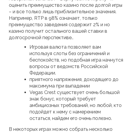
оценить преимущество казино после долгой игры
– и все только лишь приблизительное значения.
Например, RTP в 98% означает, только
преимущество заведения содержит 2% и но
казино получит остального вашей ставки в
долгосрочной перспективе..
Игровая валюта позволяет вам
используя слоты без ограничений и
беспокойств, но подобная игра начнутся
вопросы от ведомств Российской
Федерации.
приятного напряжения, доходящего до
максимума при выпадении
Vegas Crest существует очень большой
знак бонус, который требует
амбициозных требований, но любой, кто
подойдет к нему с намерением
остаться, найдем его очень полезно.
В некоторых играх можно собрать несколько